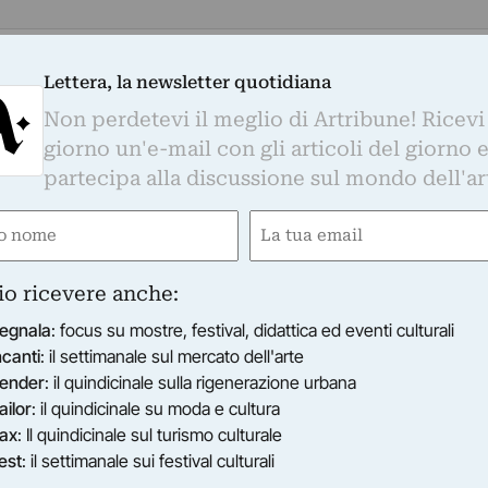
ino è lieto di presentare “Riviera”, una mostra
Lettera, la newsletter quotidiana
a di Maria Ares Chillon / Ares Contemporary.
Non perdetevi il meglio di Artribune! Ricevi
tampa
giorno un'e-mail con gli articoli del giorno 
partecipa alla discussione sul mondo dell'ar
ino è lieto di presentare "Riviera", una mostra d
i Maria Ares Chillon / Ares Contemporary.
e
Email
icordi. Richiedono una ripresa, quel ritornare a
gatorio)
(Obbligatorio)
prio vissuto. Alla propria storia. Alla propria
io ricevere anche:
a riviera. Ai giorni spensierati e felici. Ai respiri
egnala
: focus su mostre, festival, didattica ed eventi culturali
zie e di giochi. Noi siamo il ricordo che
ncanti
: il settimanale sul mercato dell'arte
riportare in presenza, nel riattualizzare un
ender
: il quindicinale sulla rigenerazione urbana
 immagini. La ricchezza è nell’immaginazione
ailor
: il quindicinale su moda e cultura
o è nel risveglio dell’uomo segreto che è in noi.
ax
: Il quindicinale sul turismo culturale
ianpiero Fanuli propone un vedere in
est
: il settimanale sui festival culturali
e. L’intenzione è di toccare, con la sensibilità che