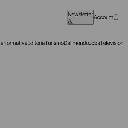
Newsletter
Account
performative
Editoria
Turismo
Dal mondo
Jobs
Television