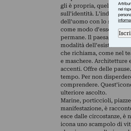
Artribun
gli è propria, quel rappor
nel ris
sull’identità. L’indagine s
personal
informa
dell’uomo con lo spazio, i
come modo d’essere dell'
Iscri
permane. Il paesaggio non 
modalità dell’esistenza. I
che richiama, come nel tea
e maschere. Architetture e
accenti. Offre delle pause
tempo. Per non disperdere
comprendere. Quest’iconog
ulteriore ascolto.
Marine, porticcioli, piazze
manifestazione, è racconto
esce dalle circostanze, è 
icona uno scampolo di vita