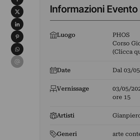
Informazioni Evento
Condividi su X
Condividi su LinkedIn
Condividi su Pinterest
Luogo
PHOS
Corso Gio
Condividi su WhatsApp
(Clicca q
Condividi su Email
Date
Dal
03/05
Vernissage
03/05/20
ore 15
Artisti
Gianpiero
Generi
arte con