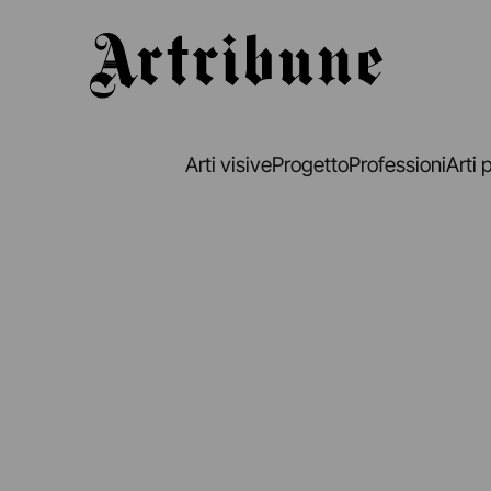
Artribune
Arti visive
Progetto
Professioni
Arti 