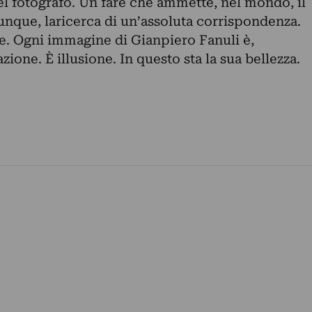
el fotografo. Un fare che ammette, nel mondo, il
unque, laricerca di un’assoluta corrispondenza.
ne. Ogni immagine di Gianpiero Fanuli è,
one. È illusione. In questo sta la sua bellezza.