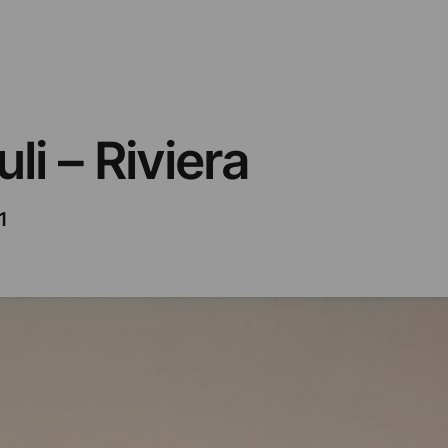
li – Riviera
1