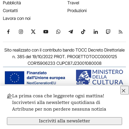
Pubblicità
Travel
Contatti
Produzioni
Lavora con noi
Seguici su Facebook
Seguici su Instagram
Seguici su X
Seguici su YouTube
Seguici su WhatsApp
Seguici su Telegram
Seguici su TikTok
Seguici su Link
Seguici su
Segui
Sito realizzato con il contributo bando TOCC Decreto Direttoriale
n. 385 del 19/10/2022 PROT. PROGETTOTOCC0000125
COR15906233 CUPC87J23001080008
La prima cosa che leggerete ogni mattina!
© 2011-2026 ARTRIBUNE srl – Corso Vittorio Emanuele II, 287 –
Iscrivetevi alla newsletter quotidiana di
00186 Roma - P.I. 11381581005
Artribune per non perdere nessuna notizia
Privacy: Responsabile della protezione dei dati personali
ARTRIBUNE srl – Corso Vittorio Emanuele II, 287 – 00186 Roma
Iscriviti alla newsletter
Termini e condizioni
Privacy Policy
Cookie Policy
Credits