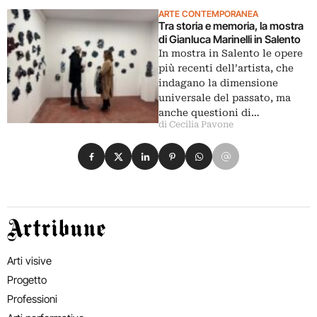
ARTE CONTEMPORANEA
Tra storia e memoria, la mostra
di Gianluca Marinelli in Salento
In mostra in Salento le opere
più recenti dell’artista, che
indagano la dimensione
universale del passato, ma
anche questioni di…
di Cecilia Pavone
Condividi su Facebook
Condividi su X
Condividi su LinkedIn
Condividi su Pinterest
Condividi su WhatsApp
Condividi su Email
Artribune
Arti visive
Progetto
Professioni