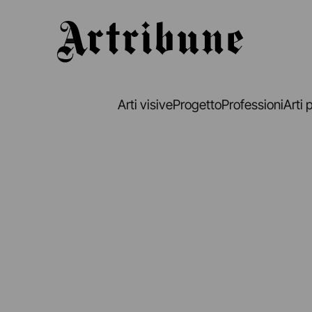
Artribune
Arti visive
Progetto
Professioni
Arti 