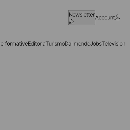
Newsletter
Account
performative
Editoria
Turismo
Dal mondo
Jobs
Television