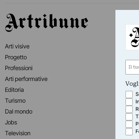
Artribune
Arti visive
Progetto
Nom
Professioni
(Obbli
Arti performative
Nome
Vogl
Editoria
S
Turismo
I
R
Dal mondo
T
Jobs
P
F
Television