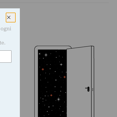
 ogni
e
te.