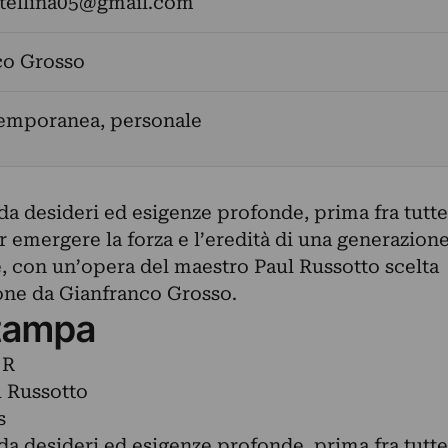
stellina05@gmail.com
co Grosso
temporanea, personale
da desideri ed esigenze profonde, prima fra tutte
ar emergere la forza e l’eredità di una generazion
e, con un’opera del maestro Paul Russotto scelta
one da Gianfranco Grosso.
tampa
 R
l Russotto
s
da desideri ed esigenze profonde, prima fra tutte