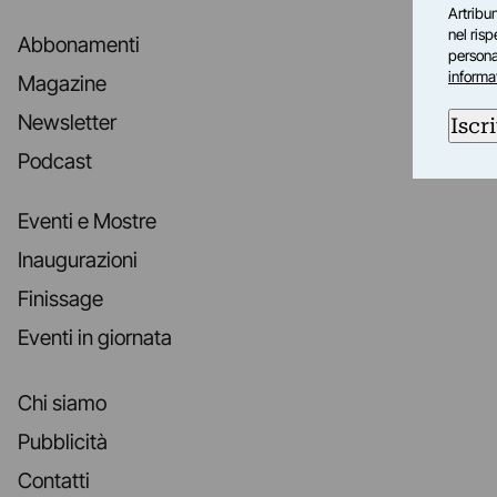
Artribun
nel ris
Abbonamenti
personal
informa
Magazine
Newsletter
Iscri
Podcast
Eventi e Mostre
Inaugurazioni
Finissage
Eventi in giornata
Chi siamo
Pubblicità
Contatti