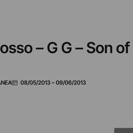
osso – G G – Son of
ANEA
08/05/2013
–
09/06/2013