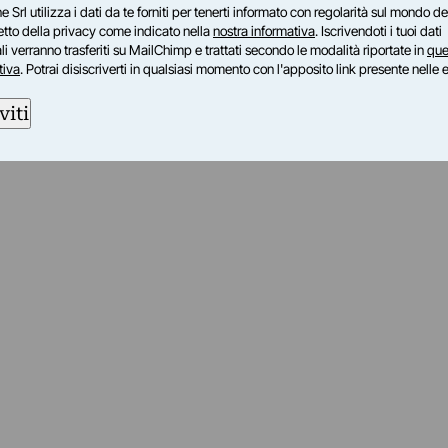
e Srl utilizza i dati da te forniti per tenerti informato con regolarità sul mondo del
petto della privacy come indicato nella
nostra informativa
. Iscrivendoti i tuoi dati
i verranno trasferiti su MailChimp e trattati secondo le modalità riportate in
que
tiva
. Potrai disiscriverti in qualsiasi momento con l'apposito link presente nelle 
viti