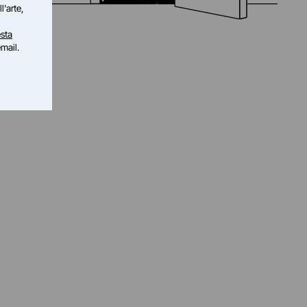
l'arte,
sta
email.