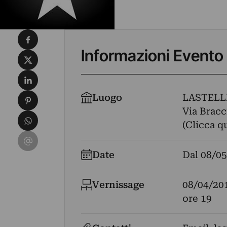
Condividi su Facebook
Informazioni Evento
Condividi su X
Condividi su LinkedIn
Condividi su Pinterest
Luogo
LASTELL
Via Bracc
Condividi su WhatsApp
(Clicca q
Condividi su Email
Date
Dal
08/05
Vernissage
08/04/20
ore 19