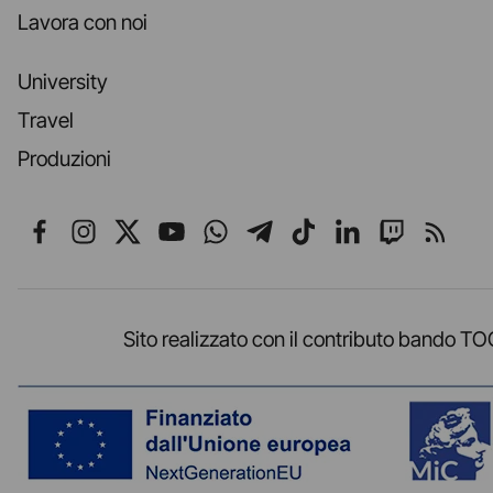
Lavora con noi
University
Travel
Produzioni
Seguici su Facebook
Seguici su Instagram
Seguici su X
Seguici su YouTube
Seguici su WhatsApp
Seguici su Telegr
Seguici su TikT
Seguici su L
Seguici 
Segui
Sito realizzato con il contributo band