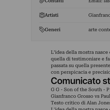
Contatti
Email:
la
Artisti
Gianfran
Generi
arte con
L’idea della mostra nasce 
quella di testimoniare e f
passata su quella present
con perspicacia e precisi
Comunicato s
G G - Son of the South - P
Gianfranco Grosso vs Pau
Testo critico di Alan Jone
L'idea della mostra nasce 