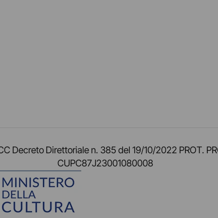
am
ok
inkedIn
su Twitch
ci su Rss
o TOCC Decreto Direttoriale n. 385 del 19/10/2022 
CUPC87J23001080008