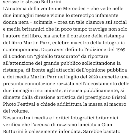
scrisse lo stesso Butturini.
L’anatema della ventenne Mercedes – che vede nelle
due immagini messe vicine lo stereotipo infamante
donna nera = scimmia – crea un tale clamore sui social
e media britannici che in poco tempo travolge non solo
l’autore del libro, ma anche il curatore della ristampa
del libro Martin Parr, celebre maestro della fotografia
contemporanea. Dopo aver definito l’edizione del 1969
di London un “gioiello trascurato” da riportare
all’attenzione del grande pubblico sollecitandone la
ristampa, di fronte agli attacchi dell’opinione pubblica
e dei media Martin Parr nel luglio del 2020 ammette una
presunta connotazione razzista nell’accostamento delle
due immagini incriminate, si scusa pubblicamente, si
dimette dalla direzione artistica del prestigioso Bristol
Photo Festival e chiede addirittura la messa al macero
del volume.
Nessuno tra i media e i critici fotografici britannici
verifica che l’accusa di razzismo lanciata a Gian
Butturini è palesemente infondata. Sarebbe bastato