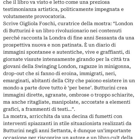
che il libro va visto e letto come una preziosa
testimonianza artistica, politicamente impegnata e
volutamente provocatoria.
Scrive Gigliola Foschi, curatrice della mostra: “London
di Butturini è un libro rivoluzionario nei contenuti
perché racconta la Londra di fine anni Sessanta da una
prospettiva nuova e non patinata. È un diario di
immagini spontanee e autentiche, vive e graffianti, di
giornate vissute intensamente girando per la città tra
giovani della Swinging London, ragazze in minigonna,
drop-out che si fanno di eroina, immigrati, neri,
emarginati, abitanti della City che paiono esistere in un
mondo a parte dove tutto è ‘per bene’. Butturini crea
immagini dirette, sgranate, ombrose o troppo schiarite,
ma anche ritagliate, manipolate, accostate a elementi
grafici, a frammenti di testi...”.
La mostra, arricchita da una decina di fumetti con
interventi spiazzanti in stile situazionista realizzati da
Butturini negli anni Settanta, è dunque un’importante
occasione per riscoprire un autore e un libro cult della