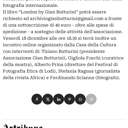
fotografia internazionale.
Il libro “London by Gian Butturini” potrà essere
richiesto ad
archiviogianbutturini@gmail.com
a fronte
di una sottoscrizione di 40 euro - oltre alle spese di
spedizione - a sostegno delle attività dell’associazione.
Venerdì 18 dicembre alle ore 18.30 si terrà inoltre un
incontro online organizzato dalla Casa della Cultura
con interventi di: Tiziano Butturini (presidente
Associazione Gian Butturini), Gigliola Foschi (curatrice
della mostra), Alberto Prina (direttore del Festival di
Fotografia Etica di Lodi), Stefania Ragusa (giornalista
della rivista Africa) e Ferdinando Scianna (fotografo).
Condividi su Facebook
Condividi su X
Condividi su LinkedIn
Condividi su Pinterest
Condividi su WhatsApp
Condividi su Email
Artribune