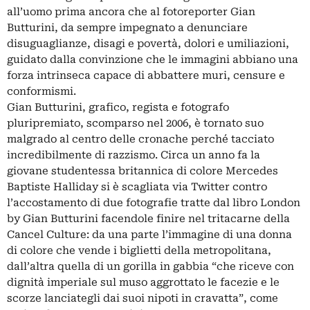
all’uomo prima ancora che al fotoreporter Gian
Butturini, da sempre impegnato a denunciare
disuguaglianze, disagi e povertà, dolori e umiliazioni,
guidato dalla convinzione che le immagini abbiano una
forza intrinseca capace di abbattere muri, censure e
conformismi.
Gian Butturini, grafico, regista e fotografo
pluripremiato, scomparso nel 2006, è tornato suo
malgrado al centro delle cronache perché tacciato
incredibilmente di razzismo. Circa un anno fa la
giovane studentessa britannica di colore Mercedes
Baptiste Halliday si è scagliata via Twitter contro
l’accostamento di due fotografie tratte dal libro London
by Gian Butturini facendole finire nel tritacarne della
Cancel Culture: da una parte l’immagine di una donna
di colore che vende i biglietti della metropolitana,
dall’altra quella di un gorilla in gabbia “che riceve con
dignità imperiale sul muso aggrottato le facezie e le
scorze lanciategli dai suoi nipoti in cravatta”, come