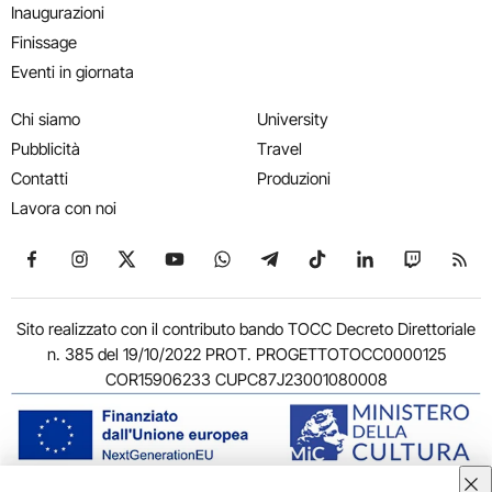
Inaugurazioni
Finissage
Eventi in giornata
Chi siamo
University
Pubblicità
Travel
Contatti
Produzioni
Lavora con noi
Seguici su Facebook
Seguici su Instagram
Seguici su X
Seguici su YouTube
Seguici su WhatsApp
Seguici su Telegram
Seguici su TikTok
Seguici su Link
Seguici su
Segui
Sito realizzato con il contributo bando TOCC Decreto Direttoriale
n. 385 del 19/10/2022 PROT. PROGETTOTOCC0000125
COR15906233 CUPC87J23001080008