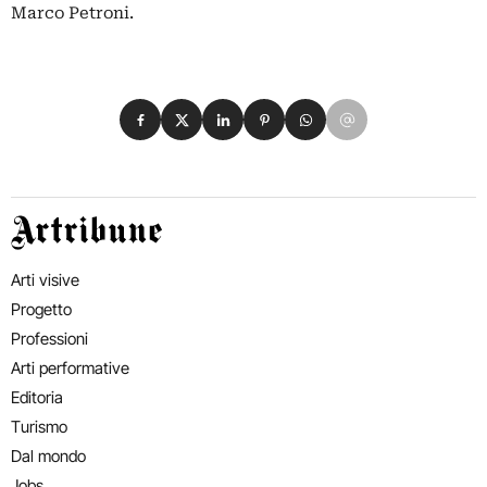
Marco Petroni.
Condividi su Facebook
Condividi su X
Condividi su LinkedIn
Condividi su Pinterest
Condividi su WhatsApp
Condividi su Email
Artribune
Arti visive
Progetto
Professioni
Arti performative
Editoria
Turismo
Dal mondo
Jobs