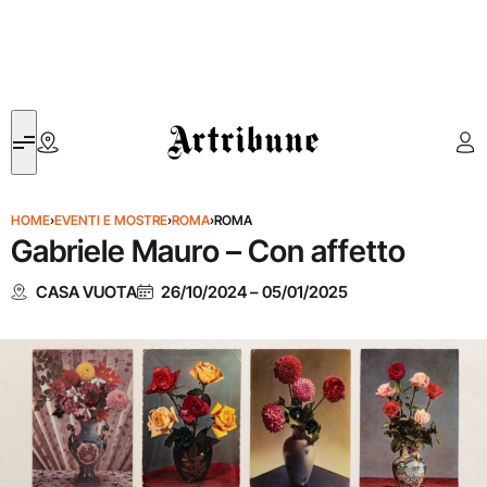
Artribune
HOME
›
EVENTI E MOSTRE
›
ROMA
›
ROMA
Gabriele Mauro – Con affetto
CASA VUOTA
26/10/2024
–
05/01/2025