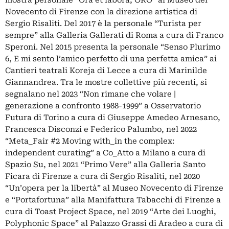
mostra personale “Ora et labora, ORO” al Museo del
Novecento di Firenze con la direzione artistica di
Sergio Risaliti. Del 2017 è la personale “Turista per
sempre” alla Galleria Gallerati di Roma a cura di Franco
Speroni. Nel 2015 presenta la personale “Senso Plurimo
6, E mi sento l’amico perfetto di una perfetta amica” ai
Cantieri teatrali Koreja di Lecce a cura di Marinilde
Giannandrea. Tra le mostre collettive più recenti, si
segnalano nel 2023 “Non rimane che volare |
generazione a confronto 1988-1999” a Osservatorio
Futura di Torino a cura di Giuseppe Amedeo Arnesano,
Francesca Disconzi e Federico Palumbo, nel 2022
“Meta_Fair #2 Moving with_in the complex:
independent curating” a Co_Atto a Milano a cura di
Spazio Su, nel 2021 “Primo Vere” alla Galleria Santo
Ficara di Firenze a cura di Sergio Risaliti, nel 2020
“Un’opera per la libertà” al Museo Novecento di Firenze
e “Portafortuna” alla Manifattura Tabacchi di Firenze a
cura di Toast Project Space, nel 2019 “Arte dei Luoghi,
Polyphonic Space” al Palazzo Grassi di Aradeo a cura di