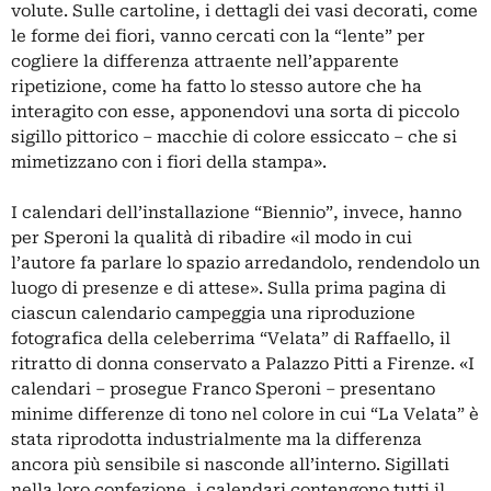
volute. Sulle cartoline, i dettagli dei vasi decorati, come
le forme dei fiori, vanno cercati con la “lente” per
cogliere la differenza attraente nell’apparente
ripetizione, come ha fatto lo stesso autore che ha
interagito con esse, apponendovi una sorta di piccolo
sigillo pittorico – macchie di colore essiccato – che si
mimetizzano con i fiori della stampa».
I calendari dell’installazione “Biennio”, invece, hanno
per Speroni la qualità di ribadire «il modo in cui
l’autore fa parlare lo spazio arredandolo, rendendolo un
luogo di presenze e di attese». Sulla prima pagina di
ciascun calendario campeggia una riproduzione
fotografica della celeberrima “Velata” di Raffaello, il
ritratto di donna conservato a Palazzo Pitti a Firenze. «I
calendari – prosegue Franco Speroni – presentano
minime differenze di tono nel colore in cui “La Velata” è
stata riprodotta industrialmente ma la differenza
ancora più sensibile si nasconde all’interno. Sigillati
nella loro confezione, i calendari contengono tutti il