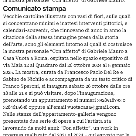
la mostra personale “Con affetto” di Gabriele Mauro.
Comunicato stampa
Vecchie cartoline illustrate con vasi di fiori, sulle quali
si concentrano minimi e inattesi interventi pittorici, e
calendari-souvenir, che rinnovano di anno in anno la
citazione della stessa immagine presa dalla storia
dell’arte, sono gli elementi intorno ai quali si costruisce
la mostra personale “Con affetto” di Gabriele Mauro a
Casa Vuota a Roma, ospitata nello spazio espositivo di
via Maia 12 al Quadraro dal 26 ottobre 2024 al 5 gennaio
2025. La mostra, curata da Francesco Paolo Del Re e
Sabino de Nichilo e accompagnata da un testo critico di
Franco Speroni, si inaugura sabato 26 ottobre dalle ore
18 alle 21 e si può visitare, dopo l’inaugurazione,
prenotando un appuntamento ai numeri 3928918793 o
3284615638 oppure all’email
vuotacasa@gmail.com
.
Nelle stanze dell’appartamento-galleria vengono
presentate due serie di opere a cui l’artista sta
lavorando da molti anni: “Con affetto”, un work in
progress realizzato dal 2021 al 2024 – qui esposto per la