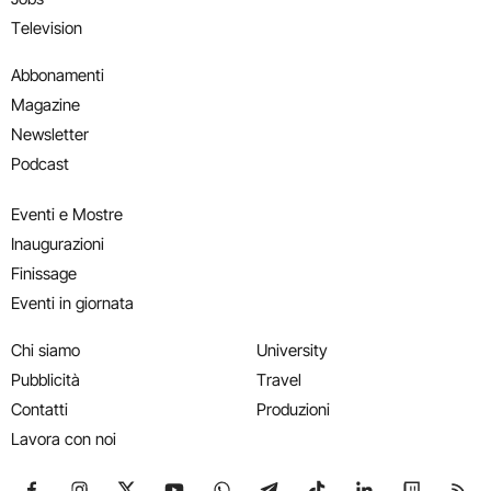
Television
Abbonamenti
Magazine
Newsletter
Podcast
Eventi e Mostre
Inaugurazioni
Finissage
Eventi in giornata
Chi siamo
University
Pubblicità
Travel
Contatti
Produzioni
Lavora con noi
Seguici su Facebook
Seguici su Instagram
Seguici su X
Seguici su YouTube
Seguici su WhatsApp
Seguici su Telegram
Seguici su TikTok
Seguici su Link
Seguici su
Segui