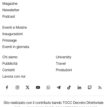
Magazine
Newsletter
Podcast
Eventi e Mostre
Inaugurazioni
Finissage
Eventi in giornata
Chi siamo
University
Pubblicità
Travel
Contatti
Produzioni
Lavora con noi
Seguici su Facebook
Seguici su Instagram
Seguici su X
Seguici su YouTube
Seguici su WhatsApp
Seguici su Telegram
Seguici su TikTok
Seguici su Link
Seguici su
Segui
Sito realizzato con il contributo bando TOCC Decreto Direttoriale