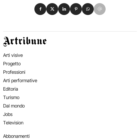
Condividi su Facebook
Condividi su X
Condividi su LinkedIn
Condividi su Pinterest
Condividi su WhatsApp
Condividi su Email
Artribune
Arti visive
Progetto
Professioni
Arti performative
Editoria
Turismo
Dal mondo
Jobs
Television
Abbonamenti