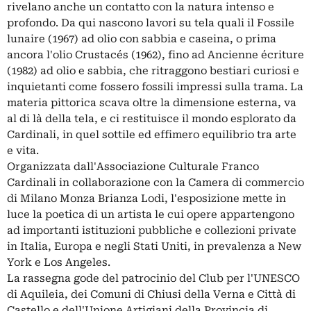
rivelano anche un contatto con la natura intenso e
profondo. Da qui nascono lavori su tela quali il Fossile
lunaire (1967) ad olio con sabbia e caseina, o prima
ancora l'olio Crustacés (1962), fino ad Ancienne écriture
(1982) ad olio e sabbia, che ritraggono bestiari curiosi e
inquietanti come fossero fossili impressi sulla trama. La
materia pittorica scava oltre la dimensione esterna, va
al di là della tela, e ci restituisce il mondo esplorato da
Cardinali, in quel sottile ed effimero equilibrio tra arte
e vita.
Organizzata dall'Associazione Culturale Franco
Cardinali in collaborazione con la Camera di commercio
di Milano Monza Brianza Lodi, l'esposizione mette in
luce la poetica di un artista le cui opere appartengono
ad importanti istituzioni pubbliche e collezioni private
in Italia, Europa e negli Stati Uniti, in prevalenza a New
York e Los Angeles.
La rassegna gode del patrocinio del Club per l'UNESCO
di Aquileia, dei Comuni di Chiusi della Verna e Città di
Castello e dell'Unione Artigiani della Provincia di