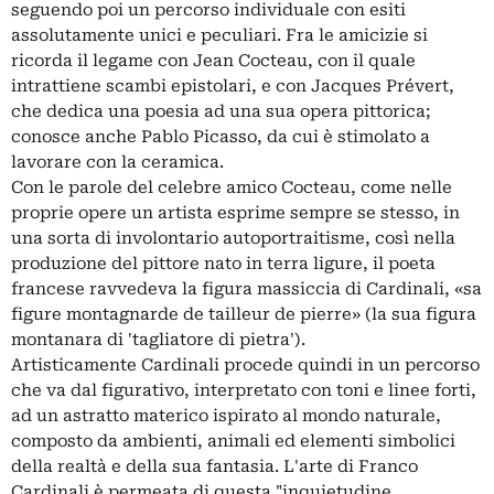
seguendo poi un percorso individuale con esiti
assolutamente unici e peculiari. Fra le amicizie si
ricorda il legame con Jean Cocteau, con il quale
intrattiene scambi epistolari, e con Jacques Prévert,
che dedica una poesia ad una sua opera pittorica;
conosce anche Pablo Picasso, da cui è stimolato a
lavorare con la ceramica.
Con le parole del celebre amico Cocteau, come nelle
proprie opere un artista esprime sempre se stesso, in
una sorta di involontario autoportraitisme, così nella
produzione del pittore nato in terra ligure, il poeta
francese ravvedeva la figura massiccia di Cardinali, «sa
figure montagnarde de tailleur de pierre» (la sua figura
montanara di 'tagliatore di pietra').
Artisticamente Cardinali procede quindi in un percorso
che va dal figurativo, interpretato con toni e linee forti,
ad un astratto materico ispirato al mondo naturale,
composto da ambienti, animali ed elementi simbolici
della realtà e della sua fantasia. L'arte di Franco
Cardinali è permeata di questa "inquietudine