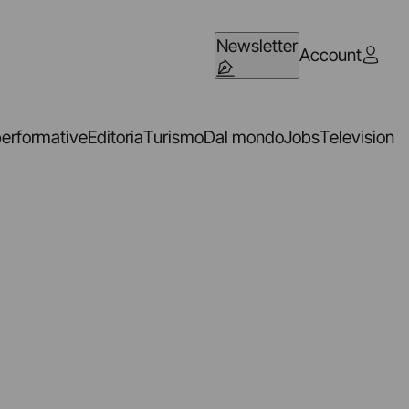
Newsletter
Account
performative
Editoria
Turismo
Dal mondo
Jobs
Television