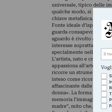
universale, tipico delle i
qualche modo, si ricollega
chiave metafisica.
Fonte ideale d’ispirazione 
guarda consapevolmente, è s
sguardo è rivolto anche al
interesse soprattutto vers
Nom
specialmente nella produz
L’artista, nato e cresciuto
(Requ
First
appassiona all’arte e anche
Vogl
ricorre un strumento music
S
inteso come ricordo e c
I
affascinante dalle linee 
R
donna». La forma del violi
T
memoria l’immagine simbol
P
F
madre”, mito che, nelle c