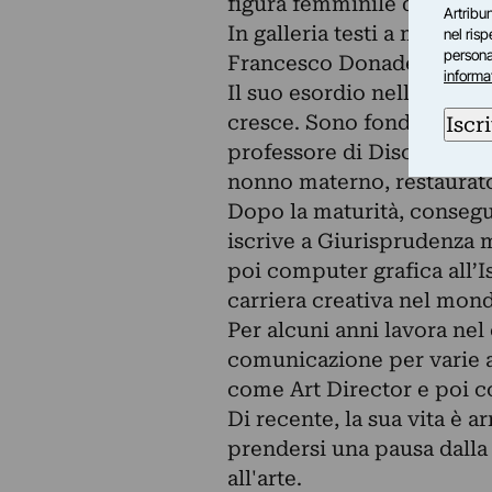
figura femminile dal corp
Artribun
In galleria testi a margin
nel ris
personal
Francesco Donadei è nato 
informa
Il suo esordio nella pittur
cresce. Sono fondamentali 
Iscri
professore di Discipline pi
nonno materno, restaurato
Dopo la maturità, consegui
iscrive a Giurisprudenza m
poi computer grafica all’I
carriera creativa nel mond
Per alcuni anni lavora nel 
comunicazione per varie a
come Art Director e poi c
Di recente, la sua vita è a
prendersi una pausa dalla 
all'arte.