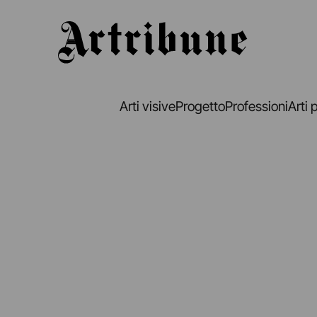
Artribune
Arti visive
Progetto
Professioni
Arti 