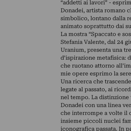
“addetti ai lavori” - espr
Donadei, artista romano ch
simbolico, lontano dalla re
animato soprattutto dai su
La mostra “Spaccato e sos
Stefania Valente, dal 24 gi
Uranium, presenta una tren
d’ispirazione metafisica: di
che ruotano attorno all’im
mie opere esprimo la seren
Una ricerca che trascende
legate al passato, ai rico
nel tempo. La distinzione
Donadei con una linea vert
che interrompe a volte il 
insieme piccoli nuclei famil
iconografica passata. In p