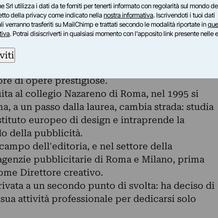
o sinuoso.
e Srl utilizza i dati da te forniti per tenerti informato con regolarità sul mondo del
e delle opere di Simone Papalini.
petto della privacy come indicato nella
nostra informativa
. Iscrivendoti i tuoi dati
i verranno trasferiti su MailChimp e trattati secondo le modalità riportate in
que
a Roma nel 1975, dove vive e lavora.
tiva
. Potrai disiscriverti in qualsiasi momento con l'apposito link presente nelle 
a è condizionato dall’ambiente familiare in cui
per il suo sviluppo creativo due figure: il padre
viti
ttoriche del primo liceo artistico di Roma, e il
re di opere prestigiose.
ta al collegio Nazareno di Roma, nel 1995 si
a, a un passo dalla laurea, cambia strada: studia
stituto europeo di design e intraprende la
o della pubblicità.
campo dell'editoria, e nel settore della
genzie pubblicitarie di Roma e Milano, prima
ome Direttore creativo.
rrivata a un secondo punto di svolta: ha deciso di
sua attività professionale per dedicarsi solo