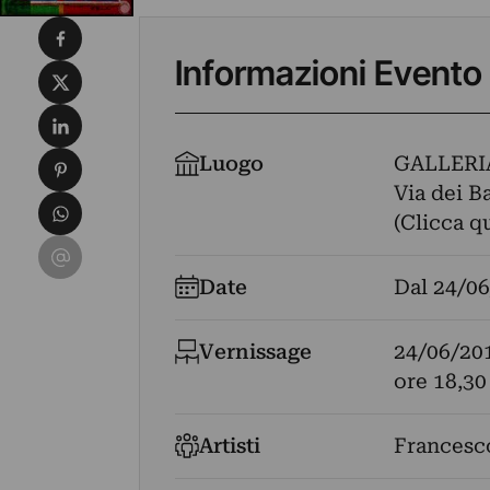
Condividi su Facebook
Informazioni Evento
Condividi su X
Condividi su LinkedIn
Condividi su Pinterest
Luogo
GALLERI
Via dei B
Condividi su WhatsApp
(Clicca q
Condividi su Email
Date
Dal
24/06
Vernissage
24/06/20
ore 18,30
Artisti
Francesc