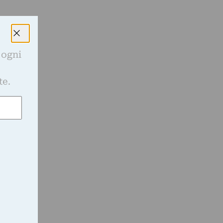
 ogni
e
te.