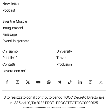
Newsletter
Podcast
Eventi e Mostre
Inaugurazioni
Finissage
Eventi in giornata
Chi siamo
University
Pubblicità
Travel
Contatti
Produzioni
Lavora con noi
Seguici su Facebook
Seguici su Instagram
Seguici su X
Seguici su YouTube
Seguici su WhatsApp
Seguici su Telegram
Seguici su TikTok
Seguici su Link
Seguici su
Segui
Sito realizzato con il contributo bando TOCC Decreto Direttoriale
n. 385 del 19/10/2022 PROT. PROGETTOTOCC0000125