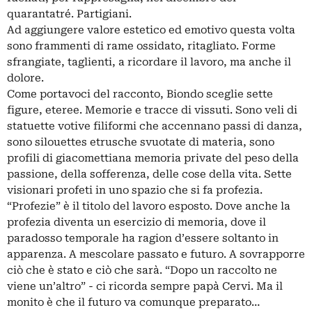
quarantatré. Partigiani.
Ad aggiungere valore estetico ed emotivo questa volta
sono frammenti di rame ossidato, ritagliato. Forme
sfrangiate, taglienti, a ricordare il lavoro, ma anche il
dolore.
Come portavoci del racconto, Biondo sceglie sette
figure, eteree. Memorie e tracce di vissuti. Sono veli di
statuette votive filiformi che accennano passi di danza,
sono silouettes etrusche svuotate di materia, sono
profili di giacomettiana memoria private del peso della
passione, della sofferenza, delle cose della vita. Sette
visionari profeti in uno spazio che si fa profezia.
“Profezie” è il titolo del lavoro esposto. Dove anche la
profezia diventa un esercizio di memoria, dove il
paradosso temporale ha ragion d’essere soltanto in
apparenza. A mescolare passato e futuro. A sovrapporre
ciò che è stato e ciò che sarà. “Dopo un raccolto ne
viene un’altro” - ci ricorda sempre papà Cervi. Ma il
monito è che il futuro va comunque preparato…