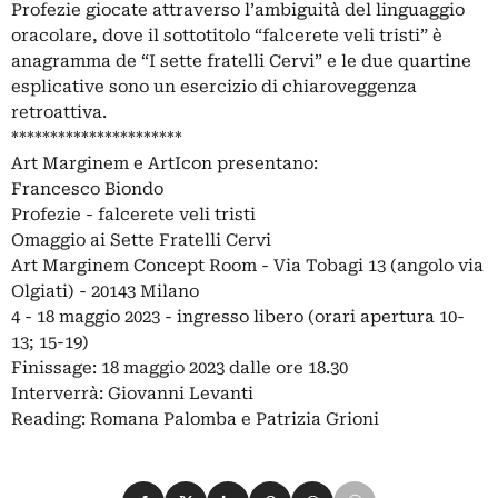
Profezie giocate attraverso l’ambiguità del linguaggio
oracolare, dove il sottotitolo “falcerete veli tristi” è
anagramma de “I sette fratelli Cervi” e le due quartine
esplicative sono un esercizio di chiaroveggenza
retroattiva.
**********************
Art Marginem e ArtIcon presentano:
Francesco Biondo
Profezie - falcerete veli tristi
Omaggio ai Sette Fratelli Cervi
Art Marginem Concept Room - Via Tobagi 13 (angolo via
Olgiati) - 20143 Milano
4 - 18 maggio 2023 - ingresso libero (orari apertura 10-
13; 15-19)
Finissage: 18 maggio 2023 dalle ore 18.30
Interverrà: Giovanni Levanti
Reading: Romana Palomba e Patrizia Grioni
Condividi su Facebook
Condividi su X
Condividi su LinkedIn
Condividi su Pinterest
Condividi su WhatsApp
Condividi su Email