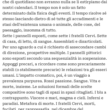
che di quotidiano non avranno nulla se li estirpiamo dai
nostri calendari. Il tempo non è solo un fatto
determinato dalla fisica degli eventi. Il tempo risolve sé
stesso lasciando dietro di sé tutte gli accadimenti e le
stasi dell’esistenza umana o animale, delle cose, del
paesaggio, insomma di tutto.
Sette i pannelli esposti, come sette i fratelli Cervi. Sette
di casa, di letto, di sangue. Assemblati e disarticolati.
Per uno sguardo a cui è richiesto di assecondare cambi
di direzione, prospettive multiple. I pannelli pittorici
sono esposti secondo una sequenzialità in sospensione.
Appoggi precari, a ricordare come sono precariamente
stabili (o stabilmente precarie) le relazioni tra gli esseri
umani. L’impatto cromatico, poi, è un viaggio a
prevalenza purpurea. Rossi passione. Sangue. Vita e
morte, insieme. Le soluzioni formali delle scelte
compositive sono tagli di spazi in spazi ritagliati. I blu a
contrappunto. Viscere e mari, magma e cieli. Inferni e
paradisi. Metafora di morte. I fratelli Cervi, morti,
fucilati, per rappresaglia, nel dicembre del