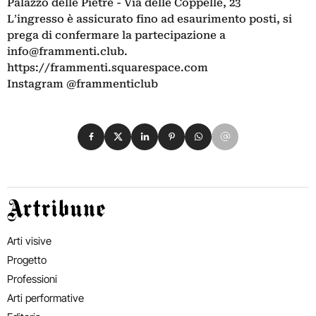
Palazzo delle Pietre - Via delle Coppelle, 23
L
’
ingresso è assicurato fino ad esaurimento posti, si
prega di confermare la partecipazione a
info@frammenti.club
.
https://frammenti.squarespace.
com
Instagram @frammenticlub
Condividi su Facebook
Condividi su X
Condividi su LinkedIn
Condividi su Pinterest
Condividi su WhatsApp
Condividi su Email
Artribune
Arti visive
Progetto
Professioni
Arti performative