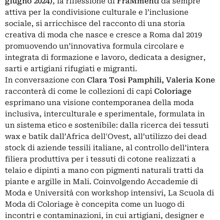
giugno 2024)
, la riflessione di
FraMmenti
da sempre
attiva per la condivisione culturale e l’inclusione
sociale, si arricchisce del racconto di una storia
creativa di moda che nasce e cresce a Roma dal 2019
promuovendo un’innovativa formula circolare e
integrata di formazione e lavoro, dedicata a designer,
sarti e artigiani rifugiati e migranti.
In conversazione con
Clara Tosi Pamphili, Valeria Kone
racconterà di come le collezioni di capi
Coloriage
esprimano una visione contemporanea della moda
inclusiva, interculturale e sperimentale, formulata in
un sistema etico e sostenibile: dalla ricerca dei tessuti
wax e batik dall’Africa dell'Ovest, all’utilizzo dei dead
stock di aziende tessili italiane, al controllo dell’intera
filiera produttiva per i tessuti di cotone realizzati a
telaio e dipinti a mano con pigmenti naturali tratti da
piante e argille in Mali. Coinvolgendo Accademie di
Moda e Università con workshop intensivi, La Scuola di
Moda di Coloriage è concepita come un luogo di
incontri e contaminazioni, in cui artigiani, designer e