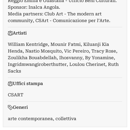
Reggio Emilia e Guastalla - Ufficio Beni Culturali.
Sponsor: Inalca Angola.
Media partners: Club Art - The modern art
community, CSArt - Comunicazione per l’Arte.
Artisti
William Kentridge
,
Mounir Fatmi
,
Kiluanji Kia
Henda
,
Nastio Mosquito
,
Vic Pereiro
,
Tracy Rose
,
Zoulikha Bouabdellah
,
Ihosvanny
,
By Yonamine
,
Ingridmwangiroberthutter
,
Loulou Cherinet
,
Ruth
Sacks
Uffici stampa
CSART
Generi
arte contemporanea, collettiva