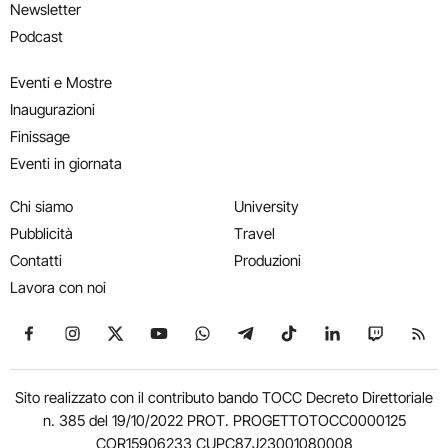
Newsletter
Podcast
Eventi e Mostre
Inaugurazioni
Finissage
Eventi in giornata
Chi siamo
University
Pubblicità
Travel
Contatti
Produzioni
Lavora con noi
Seguici su Facebook
Seguici su Instagram
Seguici su X
Seguici su YouTube
Seguici su WhatsApp
Seguici su Telegram
Seguici su TikTok
Seguici su Link
Seguici su
Segui
Sito realizzato con il contributo bando TOCC Decreto Direttoriale
n. 385 del 19/10/2022 PROT. PROGETTOTOCC0000125
COR15906233 CUPC87J23001080008