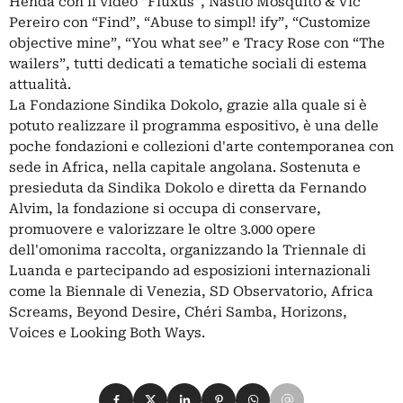
Henda con il video “Fluxus”, Nastio Mosquito & Vic
Pereiro con “Find”, “Abuse to simpl! ify”, “Customize
objective mine”, “You what see” e Tracy Rose con “The
wailers”, tutti dedicati a tematiche sociali di estema
attualità.
La Fondazione Sindika Dokolo, grazie alla quale si è
potuto realizzare il programma espositivo, è una delle
poche fondazioni e collezioni d'arte contemporanea con
sede in Africa, nella capitale angolana. Sostenuta e
presieduta da Sindika Dokolo e diretta da Fernando
Alvim, la fondazione si occupa di conservare,
promuovere e valorizzare le oltre 3.000 opere
dell'omonima raccolta, organizzando la Triennale di
Luanda e partecipando ad esposizioni internazionali
come la Biennale di Venezia, SD Observatorio, Africa
Screams, Beyond Desire, Chéri Samba, Horizons,
Voices e Looking Both Ways.
Condividi su Facebook
Condividi su X
Condividi su LinkedIn
Condividi su Pinterest
Condividi su WhatsApp
Condividi su Email