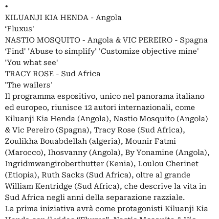
•
KILUANJI KIA HENDA - Angola
‘Fluxus'
NASTIO MOSQUITO - Angola & VIC PEREIRO - Spagna
‘Find' 'Abuse to simplify' 'Customize objective mine'
'You what see'
TRACY ROSE - Sud Africa
'The wailers'
Il programma espositivo, unico nel panorama italiano
ed europeo, riunisce 12 autori internazionali, come
Kiluanji Kia Henda (Angola), Nastio Mosquito (Angola)
& Vic Pereiro (Spagna), Tracy Rose (Sud Africa),
Zoulikha Bouabdellah (algeria), Mounir Fatmi
(Marocco), Ihosvanny (Angola), By Yonamine (Angola),
Ingridmwangiroberthutter (Kenia), Loulou Cherinet
(Etiopia), Ruth Sacks (Sud Africa), oltre al grande
William Kentridge (Sud Africa), che descrive la vita in
Sud Africa negli anni della separazione razziale.
La prima iniziativa avrà come protagonisti Kiluanji Kia