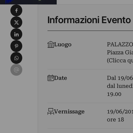
Condividi su Facebook
Informazioni Evento
Condividi su X
Condividi su LinkedIn
Condividi su Pinterest
Luogo
PALAZZO
Piazza Gi
Condividi su WhatsApp
(Clicca q
Condividi su Email
Date
Dal
19/06
dal luned
19.00
Vernissage
19/06/20
ore 18