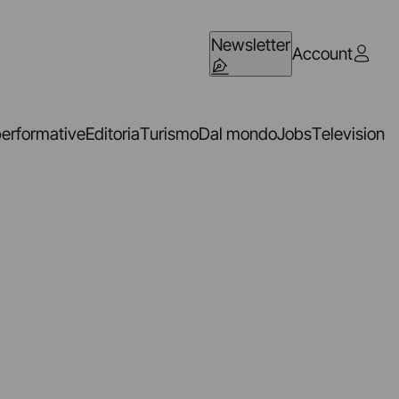
Newsletter
Account
performative
Editoria
Turismo
Dal mondo
Jobs
Television