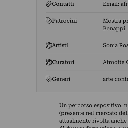
Contatti
Email:
af
Patrocini
Mostra p
Benappi
Artisti
Sonia Ro
Curatori
Afrodite
Generi
arte con
Un percorso espositivo, na
(presente nel mercato dell
attualmente rivolta anche