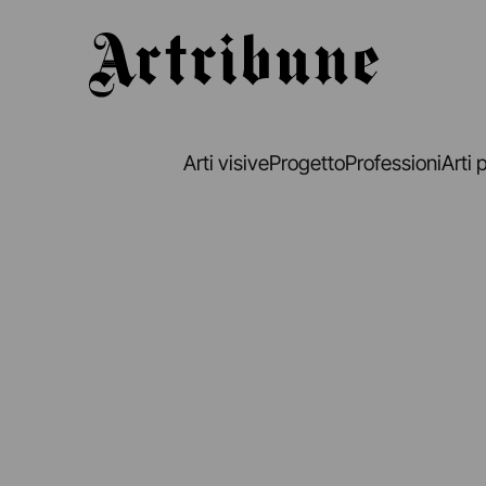
Artribune
Arti visive
Progetto
Professioni
Arti 