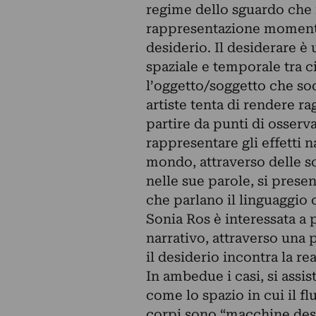
regime dello sguardo che 
rappresentazione momenti
desiderio. Il desiderare è 
spaziale e temporale tra c
l’oggetto/soggetto che sod
artiste tenta di rendere ra
partire da punti di osserva
rappresentare gli effetti n
mondo, attraverso delle sc
nelle sue parole, si prese
che parlano il linguaggio 
Sonia Ros è interessata a
narrativo, attraverso una p
il desiderio incontra la rea
In ambedue i casi, si assi
come lo spazio in cui il fl
corpi sono “macchine desi