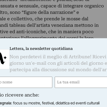
essuata e sensuale, capace di integrare organico
ltro, sono “figure della narrazione” e
le e collettivo, che prende le mosse dal
randi tableau dell’artista veneziana mettono in
tive ed anti-iconiche, che in maniera poco
ntazione l’alleggerimento dei corpi la loro
 loro integrazione con l’oggetto del desiderio,
Lettera, la newsletter quotidiana
nico. Le sculture dell’artista finlandese mettono
Non perdetevi il meglio di Artribune! Ricevi
i e linee che ricordano la pelle umana quasi a
giorno un'e-mail con gli articoli del giorno 
e tanto astratte quanto concrete, che danno vita
partecipa alla discussione sul mondo dell'ar
 e dai tratti archetipali. Insieme, queste due
zioni e contesti geografici, danno vita ad un
e
Email
orporeo, del desiderio e dell’immaginario e della
ired)
(Required)
io ricevere anche:
ano Veneto. Si è diplomata all’Accademia di
egnala
: focus su mostre, festival, didattica ed eventi culturali