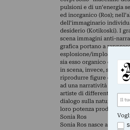
pulsioni e di un’energia s
ed inorganico (Ros); nell’a
dell’immaginario individua
desiderio (Kotikoski). I g
scena immagini anti-narra
grafica portano a rapprese
esplosione/implosione e la
sia esso organico o inorga
in scena, invece, superfic
riprodurre figure corpore
ad una narratività materica
artiste di differenti forma
Nom
dialogo sulla natura del c
(Requ
loro potenza produttiva.
First
Vogl
Sonia Ros
Sonia Ros nasce a Conegli
S