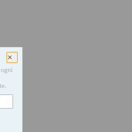
 ogni
e
te.