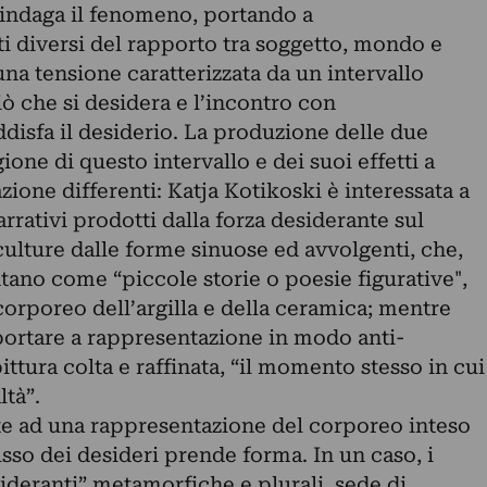
indaga il fenomeno, portando a
 diversi del rapporto tra soggetto, mondo e
una tensione caratterizzata da un intervallo
iò che si desidera e l’incontro con
disfa il desiderio. La produzione delle due
gione di questo intervallo e dei suoi effetti a
zione differenti: Katja Kotikoski è interessata a
arrativi prodotti dalla forza desiderante sul
ulture dalle forme sinuose ed avvolgenti, che,
ntano come “piccole storie o poesie figurative",
corporeo dell’argilla e della ceramica; mentre
 portare a rappresentazione in modo anti-
ittura colta e raffinata, “il momento stesso in cui
ltà”.
ste ad una rappresentazione del corporeo inteso
usso dei desideri prende forma. In un caso, i
deranti” metamorfiche e plurali, sede di