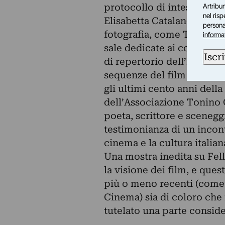
protocollo di intesa. Altri
Artribun
nel ris
Elisabetta Catalano e dalle
personal
fotografia, come Tonino D
informa
sale dedicate ai compagni 
Iscri
di repertorio dell’Istitut
sequenze del film del regi
gli ultimi cento anni della
dell’Associazione Tonino G
poeta, scrittore e scenegg
testimonianza di un incon
cinema e la cultura italian
Una mostra inedita su Fell
la visione dei film, e ques
più o meno recenti (come C
Cinema) sia di coloro che
tutelato una parte conside