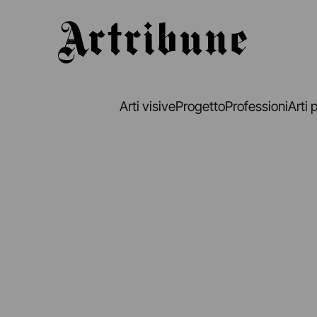
Artribune
Arti visive
Progetto
Professioni
Arti 