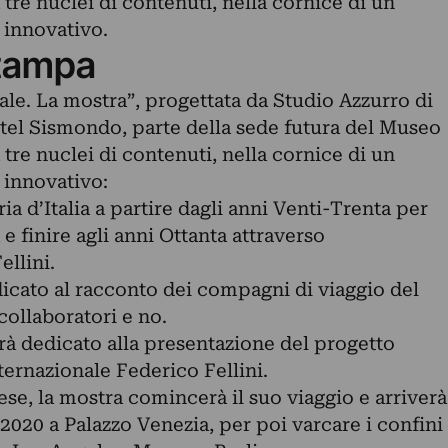
a tre nuclei di contenuti, nella cornice di un
 innovativo.
tampa
le. La mostra”, progettata da Studio Azzurro di
astel Sismondo, parte della sede futura del Museo
a tre nuclei di contenuti, nella cornice di un
 innovativo:
ria d’Italia a partire dagli anni Venti-Trenta per
e finire agli anni Ottanta attraverso
ellini.
dicato al racconto dei compagni di viaggio del
 collaboratori e no.
sarà dedicato alla presentazione del progetto
rnazionale Federico Fellini.
se, la mostra comincerà il suo viaggio e arriverà
2020 a Palazzo Venezia, per poi varcare i confini