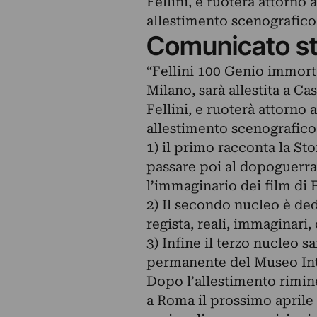
Fellini, e ruoterà attorno 
allestimento scenografico
Comunicato s
“Fellini 100 Genio immorta
Milano, sarà allestita a C
Fellini, e ruoterà attorno 
allestimento scenografico
1) il primo racconta la Sto
passare poi al dopoguerra 
l’immaginario dei film di F
2) Il secondo nucleo è de
regista, reali, immaginari,
3) Infine il terzo nucleo 
permanente del Museo Inte
Dopo l’allestimento rimine
a Roma il prossimo aprile 