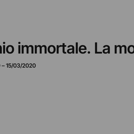
nio immortale. La m
9
–
15/03/2020