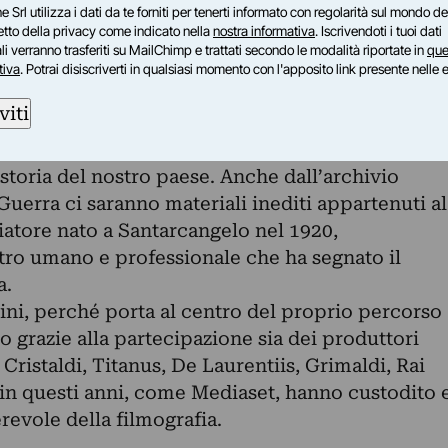
 prestiti provenienti dall’archivio fotografico di
e Srl utilizza i dati da te forniti per tenerti informato con regolarità sul mondo del
petto della privacy come indicato nella
nostra informativa
. Iscrivendoti i tuoi dati
 collezioni private di due maestri della
i verranno trasferiti su MailChimp e trattati secondo le modalità riportate in
que
elli Colli e Giuseppe Rotunno, riempiranno le
tiva
. Potrai disiscriverti in qualsiasi momento con l'apposito link presente nelle 
di viaggio di Fellini, mentre le immagini di brani
viti
o Luce e di Teche Rai scorreranno accanto alle
sta riminese in un rinvio da cui riemergeranno
 storia del nostro paese. Anche dall’archivio
uerra ci saranno materiali inediti appartenuti al
iatore nato a Santarcangelo nel 1920,
tro umano e professionale che ha segnato il
a.
ini, perché porta al centro del proprio percorso
to grazie alla partecipazione sia dei produttori
ristaldi, Titanus, De Laurentiis, Grimaldi, Rai
 in questi anni, come Mediaset, hanno custodito 
revole della filmografia.