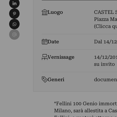
Condividi su LinkedIn
Condividi su Pinterest
Luogo
CASTEL
Piazza Mal
Condividi su WhatsApp
(Clicca q
Condividi su Email
Date
Dal
14/12
Vernissage
14/12/20
su invito
Generi
document
“Fellini 100 Genio immorta
Milano, sarà allestita a C