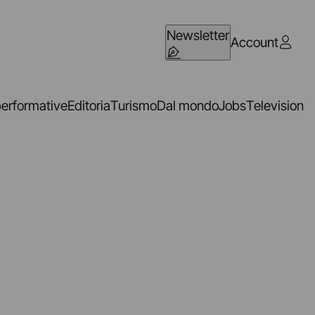
Newsletter
Account
performative
Editoria
Turismo
Dal mondo
Jobs
Television