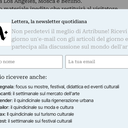
a Los Angeles, Mosca e Berlino.
 materiale inedito che restituirà al visitatore
Tra le varie sezioni che la compongono, una
Lettera, la newsletter quotidiana
el Fondo Nino Rota, il celebre compositore che h
Non perdetevi il meglio di Artribune! Ricevi
molti film. In particolare sarà esposta, per la
giorno un'e-mail con gli articoli del giorno 
accuini originali sui quali Rota appuntava le
partecipa alla discussione sul mondo dell'ar
sulla musica che avrebbe dovuto accompagnare
egistiche.
e
Email
nediti, sarà esposta la primissima sceneggiatura di
gatorio)
(Obbligatorio)
entato Amarcord, intitolato “Il borgo”, in una
io ricevere anche:
giatura di Otto e mezzo di proprietà di Lina
te alla regia di Federico Fellini proprio in quel
egnala
: focus su mostre, festival, didattica ed eventi culturali
ncanti
: il settimanale sul mercato dell'arte
ender
: il quindicinale sulla rigenerazione urbana
da ecclesiastica di Roma accanto ai costumi del
ailor
: il quindicinale su moda e cultura
cenografo Danilo Donati ottenne l’Oscar. Sarà
ax
: Il quindicinale sul turismo culturale
Casanova, il ciak originale, uno dei prestiti della
est
: il settimanale sui festival culturali
, con la quale il Comune di Rimini ha siglato un