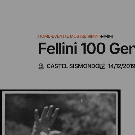
HOME
›
EVENTI E MOSTRE
›
RIMINI
›
RIMINI
Fellini 100 Ge
CASTEL SISMONDO
14/12/201