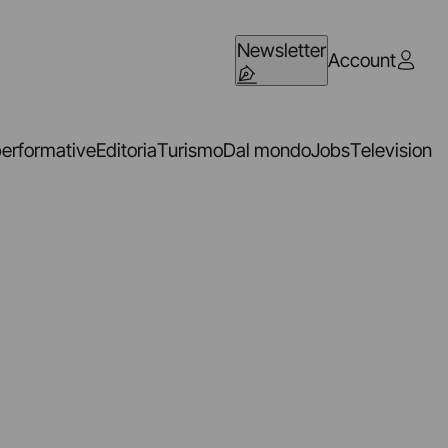
Newsletter
Account
performative
Editoria
Turismo
Dal mondo
Jobs
Television