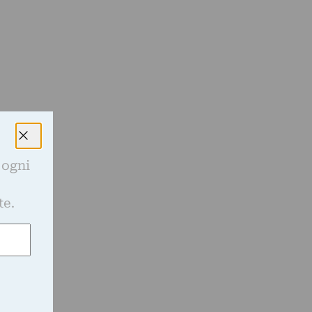
 ogni
e
te.