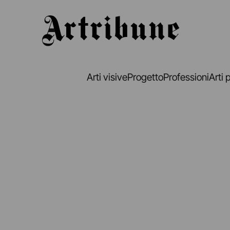
Artribune
Arti visive
Progetto
Professioni
Arti 