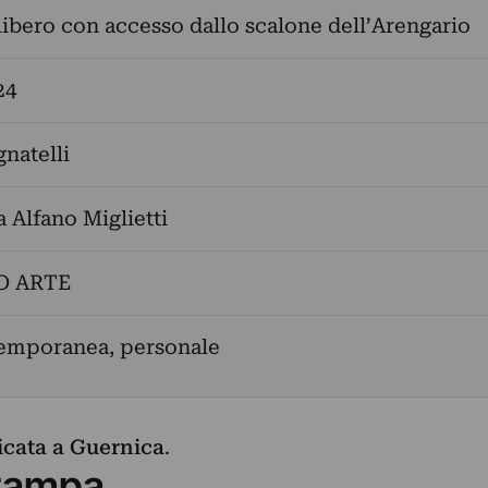
libero con accesso dallo scalone dell’Arengario
24
gnatelli
 Alfano Miglietti
O ARTE
temporanea, personale
cata a Guernica
.
tampa