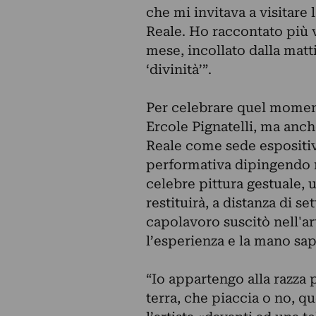
che mi invitava a visitare
Reale. Ho raccontato più 
mese, incollato dalla matti
‘divinità’”.
Per celebrare quel momen
Ercole
Pignatelli
, ma anche
Reale come sede espositiva
performativa dipingendo ne
celebre pittura gestuale, 
restituirà, a distanza di se
capolavoro suscitò nell'art
l’esperienza e la mano sap
“Io appartengo alla razza p
terra, che piaccia o no, q