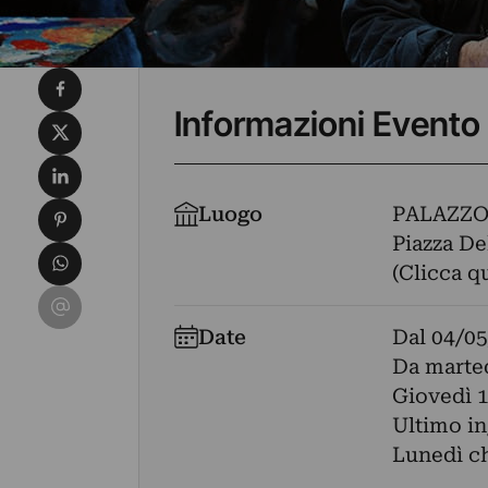
Condividi su Facebook
Informazioni Evento
Condividi su X
Condividi su LinkedIn
Condividi su Pinterest
Luogo
PALAZZO
Piazza De
Condividi su WhatsApp
(Clicca q
Condividi su Email
Date
Dal
04/05
Da marted
Giovedì 1
Ultimo in
Lunedì c