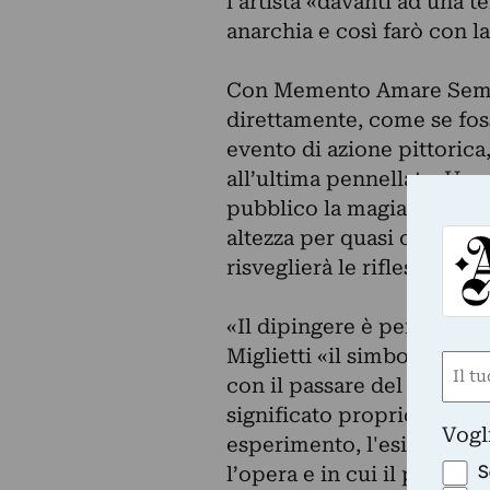
l’artista «davanti ad una 
anarchia e così farò con 
Con Memento Amare Semper
direttamente, come se foss
evento di azione pittorica
all’ultima pennellata. Una 
pubblico la magia della cr
altezza per quasi otto met
risveglierà le riflessioni s
«Il dipingere è per Ercole
Miglietti «il simbolo dell
Nom
con il passare del tempo: 
(Obbli
significato proprio nel te
Nome
Vogl
esperimento, l'esigenza d
S
l’opera e in cui il pubbli