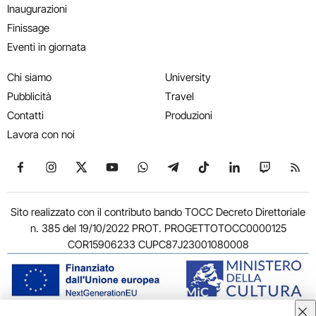
Inaugurazioni
Finissage
Eventi in giornata
Chi siamo
University
Pubblicità
Travel
Contatti
Produzioni
Lavora con noi
Seguici su Facebook
Seguici su Instagram
Seguici su X
Seguici su YouTube
Seguici su WhatsApp
Seguici su Telegram
Seguici su TikTok
Seguici su Link
Seguici su
Segui
Sito realizzato con il contributo bando TOCC Decreto Direttoriale
n. 385 del 19/10/2022 PROT. PROGETTOTOCC0000125
COR15906233 CUPC87J23001080008