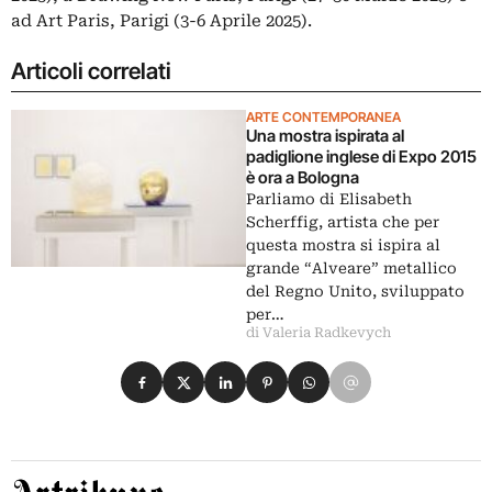
ad Art Paris, Parigi (3-6 Aprile 2025).
Articoli correlati
ARTE CONTEMPORANEA
Una mostra ispirata al
padiglione inglese di Expo 2015
è ora a Bologna
Parliamo di Elisabeth
Scherffig, artista che per
questa mostra si ispira al
grande “Alveare” metallico
del Regno Unito, sviluppato
per…
di Valeria Radkevych
Condividi su Facebook
Condividi su X
Condividi su LinkedIn
Condividi su Pinterest
Condividi su WhatsApp
Condividi su Email
Artribune