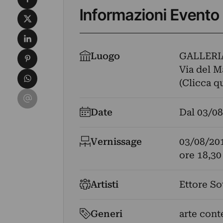
Informazioni Evento
Condividi su X
Condividi su LinkedIn
Condividi su Pinterest
Luogo
GALLERI
Via del M
Condividi su WhatsApp
(Clicca q
Condividi su Email
Date
Dal
03/08
Vernissage
03/08/20
ore 18,30
Artisti
Ettore So
Generi
arte con