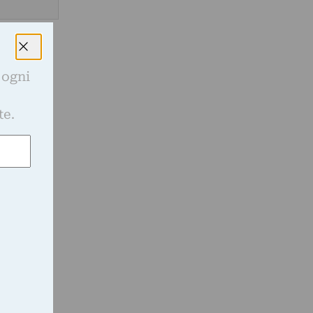
 ogni
e
te.
.