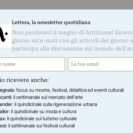
Lettera, la newsletter quotidiana
tampa
Non perdetevi il meglio di Artribune! Ricevi
giorno un'e-mail con gli articoli del giorno 
izione nella galleria di Pietrasanta le opere di
partecipa alla discussione sul mondo dell'ar
SOTTSASS. Le tele e le carte dipinte di Elena
 ereditaria, vengono accostate alle storiche
e
Email
ory” di Ettore Sottsass realizzate da Alessio
gatorio)
(Obbligatorio)
io ricevere anche:
egnala
: focus su mostre, festival, didattica ed eventi culturali
ncanti
: il settimanale sul mercato dell'arte
ender
: il quindicinale sulla rigenerazione urbana
ra arte e decorazione, avvia la propria ricerca
ailor
: il quindicinale su moda e cultura
ra con lo studio Peregalli nell’ambito della
ax
: Il quindicinale sul turismo culturale
 1996 si trasferisce a Sarzana. Attraverso la
est
: il settimanale sui festival culturali
o del nonno, Gian Carozzi si avvicina alla pittura