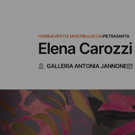
HOME
›
EVENTI E MOSTRE
›
LUCCA
›
PIETRASANTA
Elena Carozzi 
GALLERIA ANTONIA JANNONE