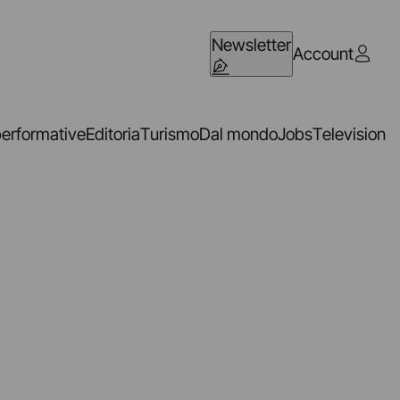
Newsletter
Account
performative
Editoria
Turismo
Dal mondo
Jobs
Television