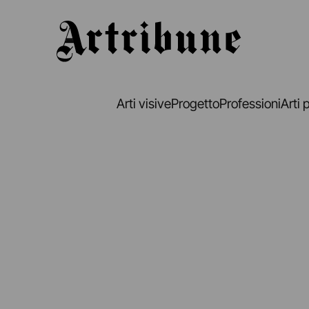
Artribune
Arti visive
Progetto
Professioni
Arti 