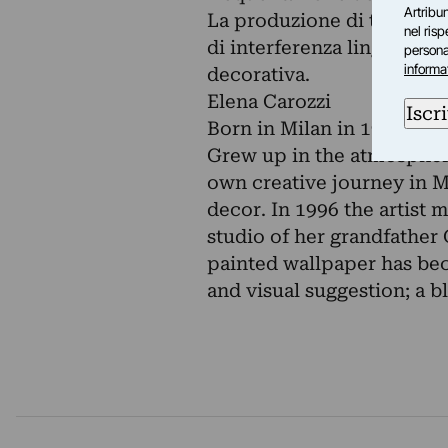
Artribun
La produzione di tappezze
nel ris
di interferenza linguistica
personal
informa
decorativa.
Elena Carozzi
Iscri
Born in Milan in 1967
Grew up in the atmosphere
own creative journey in M
decor. In 1996 the artist 
studio of her grandfather
painted wallpaper has be
and visual suggestion; a 