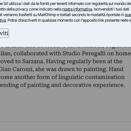
e Srl utilizza i dati da te forniti per tenerti informato con regolarità sul mondo del
rie dipinte a mano definsce un ulteriore campo
petto della privacy come indicato nella
nostra informativa
. Iscrivendoti i tuoi dati
 e di suggestione visiva, tra esperienza pittorica 
i verranno trasferiti su MailChimp e trattati secondo le modalità riportate in
que
tiva
. Potrai disiscriverti in qualsiasi momento con l'apposito link presente nelle 
viti
 artistic and decorative environment, began he
ilan, collaborated with Studio Peregalli on home
moved to Sarzana. Having regularly been at the
 Gian Carozzi, she was drawn to painting. Hand
come another form of linguistic contamination
blending of painting and decorative experience.