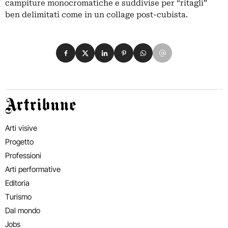
campiture monocromatiche e suddivise per “ritagli”
ben delimitati come in un collage post-cubista.
Condividi su Facebook
Condividi su X
Condividi su LinkedIn
Condividi su Pinterest
Condividi su WhatsApp
Condividi su Email
Artribune
Arti visive
Progetto
Professioni
Arti performative
Editoria
Turismo
Dal mondo
Jobs