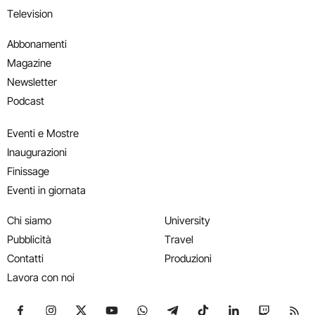
Television
Abbonamenti
Magazine
Newsletter
Podcast
Eventi e Mostre
Inaugurazioni
Finissage
Eventi in giornata
Chi siamo
University
Pubblicità
Travel
Contatti
Produzioni
Lavora con noi
Seguici su Facebook
Seguici su Instagram
Seguici su X
Seguici su YouTube
Seguici su WhatsApp
Seguici su Telegram
Seguici su TikTok
Seguici su Link
Seguici su
Segui