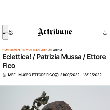
Artribune
HOME
›
EVENTI E MOSTRE
›
TORINO
›
TORINO
Eclettica! / Patrizia Mussa / Ettore
Fico
MEF - MUSEO ETTORE FICO
21/09/2022
–
18/12/2022