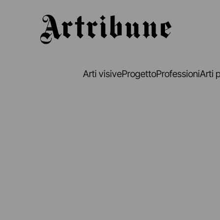
Artribune
Arti visive
Progetto
Professioni
Arti 