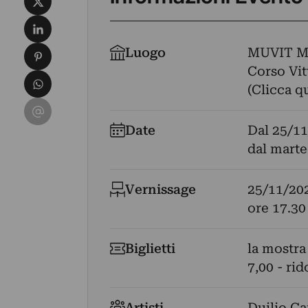
Condividi su LinkedIn
Condividi su Pinterest
Luogo
MUVIT M
Corso Vit
Condividi su WhatsApp
(Clicca q
Condividi su Email
Date
Dal
25/11
dal marte
Vernissage
25/11/20
ore 17.30
Biglietti
la mostra 
7,00 - rid
Artisti
Duilio Ca