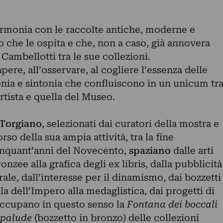
 armonia con le raccolte antiche, moderne e
he le ospita e che, non a caso, già annovera
Cambellotti tra le sue collezioni.
ere, all’osservare, al cogliere l’essenza delle
nia e sintonia che confluiscono in un unicum tr
rtista e quella del Museo.
a Torgiano
, selezionati dai curatori della mostra e
orso della sua ampia attività, tra la fine
cinquant’anni del Novecento,
spaziano
dalle arti
zee alla grafica degli ex libris, dalla pubblicità
ale, dall’interesse per il dinamismo, dai bozzetti
lla dell’Impero alla medaglistica, dai progetti di
occupano in questo senso la
Fontana dei boccali
 palude
(bozzetto in bronzo) delle collezioni