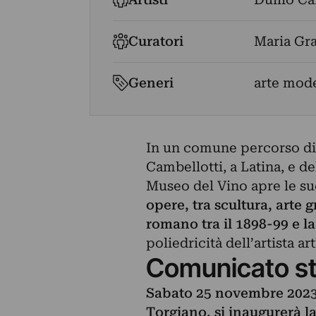
Curatori
Maria Gra
Generi
arte mod
In un comune percorso di r
Cambellotti, a Latina, e d
Museo del Vino apre le su
opere, tra scultura, arte g
romano tra il 1898-99 e l
poliedricità dell’artista ar
Comunicato s
Sabato 25 novembre 2023,
Torgiano, si inaugurerà l