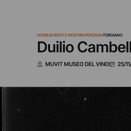
HOME
›
EVENTI E MOSTRE
›
PERUGIA
›
TORGIANO
Duilio Cambello
MUVIT MUSEO DEL VINO
25/1