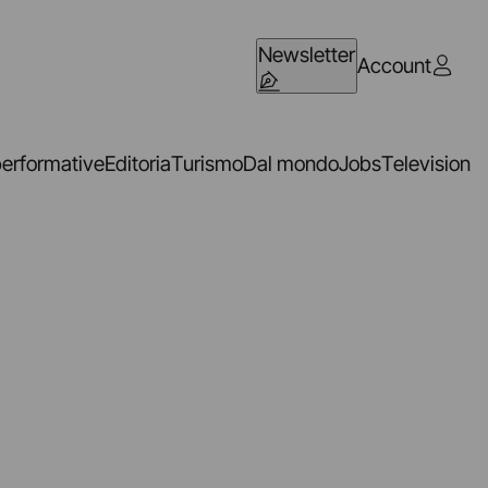
Newsletter
Account
performative
Editoria
Turismo
Dal mondo
Jobs
Television