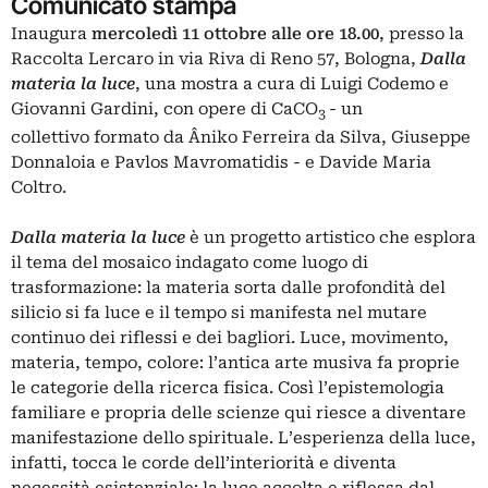
Comunicato stampa
Inaugura
mercoledì 11 ottobre alle ore 18.00
, presso la
Raccolta Lercaro in via Riva di Reno 57, Bologna,
Dalla
materia la luce
, una mostra a cura di Luigi Codemo e
Giovanni Gardini, con opere di CaCO
- un
3
collettivo formato da Âniko Ferreira da Silva, Giuseppe
Donnaloia e Pavlos Mavromatidis - e Davide Maria
Coltro.
Dalla materia la luce
è un progetto artistico che esplora
il tema del mosaico indagato come luogo di
trasformazione: la materia sorta dalle profondità del
silicio si fa luce e il tempo si manifesta nel mutare
continuo dei riflessi e dei bagliori. Luce, movimento,
materia, tempo, colore: l’antica arte musiva fa proprie
le categorie della ricerca fisica. Così l’epistemologia
familiare e propria delle scienze qui riesce a diventare
manifestazione dello spirituale. L’esperienza della luce,
infatti, tocca le corde dell’interiorità e diventa
necessità esistenziale: la luce accolta e riflessa dal