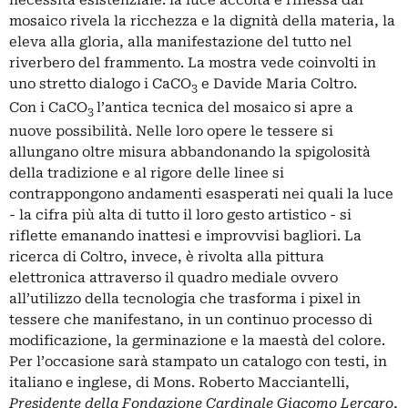
mosaico rivela la ricchezza e la dignità della materia, la
eleva alla gloria, alla manifestazione del tutto nel
riverbero del frammento. La mostra vede coinvolti in
uno stretto dialogo i CaCO
e Davide Maria Coltro.
3
Con i CaCO
l’antica tecnica del mosaico si apre a
3
nuove possibilità. Nelle loro opere le tessere si
allungano oltre misura abbandonando la spigolosità
della tradizione e al rigore delle linee si
contrappongono andamenti esasperati nei quali la luce
- la cifra più alta di tutto il loro gesto artistico - si
riflette emanando inattesi e improvvisi bagliori. La
ricerca di Coltro, invece, è rivolta alla pittura
elettronica attraverso il quadro mediale ovvero
all’utilizzo della tecnologia che trasforma i pixel in
tessere che manifestano, in un continuo processo di
modificazione, la germinazione e la maestà del colore.
Per l’occasione sarà stampato un catalogo con testi, in
italiano e inglese, di Mons. Roberto Macciantelli,
Presidente della Fondazione Cardinale Giacomo Lercaro
,