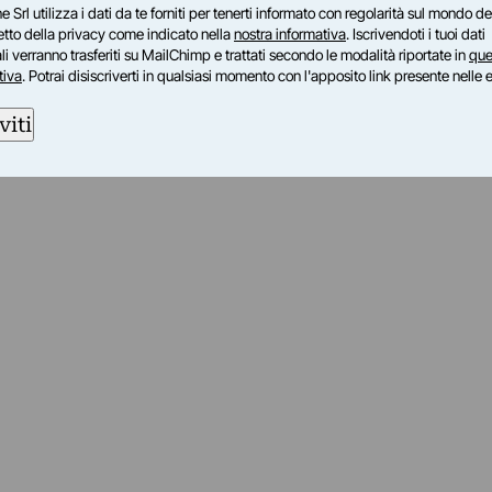
e Srl utilizza i dati da te forniti per tenerti informato con regolarità sul mondo del
petto della privacy come indicato nella
nostra informativa
. Iscrivendoti i tuoi dati
i verranno trasferiti su MailChimp e trattati secondo le modalità riportate in
que
tiva
. Potrai disiscriverti in qualsiasi momento con l'apposito link presente nelle 
viti