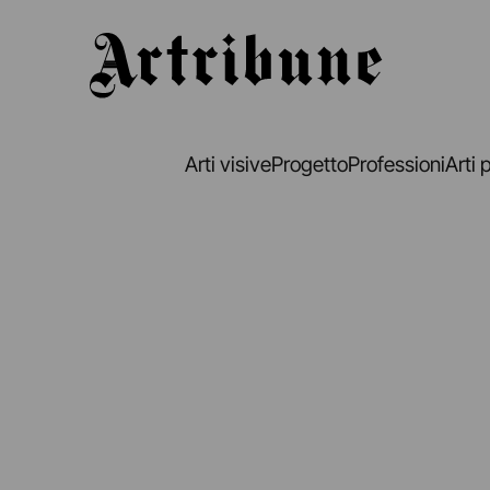
Artribune
Arti visive
Progetto
Professioni
Arti 