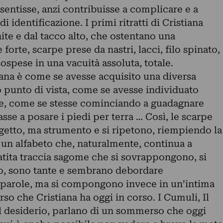
sentisse, anzi contribuisse a complicare e a
i identificazione. I primi ritratti di Cristiana
nite e dal tacco alto, che ostentano una
orte, scarpe prese da nastri, lacci, filo spinato,
spese in una vacuità assoluta, totale.
iana è come se avesse acquisito una diversa
punto di vista, come se avesse individuato
one, come se stesse cominciando a guadagnare
se a posare i piedi per terra … Così, le scarpe
etto, ma strumento e si ripetono, riempiendo la
i un alfabeto che, naturalmente, continua a
atita traccia sagome che si sovrappongono, si
o, sono tante e sembrano debordare
parole, ma si compongono invece in un’intima
rso che Cristiana ha oggi in corso. I Cumuli, Il
l desiderio, parlano di un sommerso che oggi