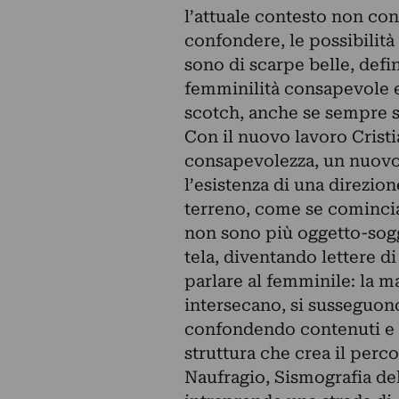
l’attuale contesto non con
confondere, le possibilità d
sono di scarpe belle, defi
femminilità consapevole e f
scotch, anche se sempre so
Con il nuovo lavoro Crist
consapevolezza, un nuovo 
l’esistenza di una direzi
terreno, come se comincias
non sono più oggetto-sogg
tela, diventando lettere d
parlare al femminile: la m
intersecano, si susseguon
confondendo contenuti e 
struttura che crea il perco
Naufragio, Sismografia de