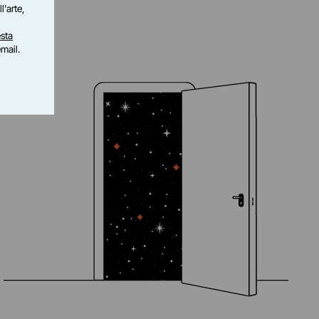
l'arte,
sta
email.