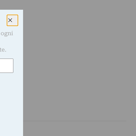
 ogni
e
te.
e