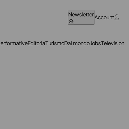
Newsletter
Account
performative
Editoria
Turismo
Dal mondo
Jobs
Television