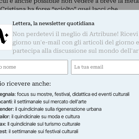
 cui è anche possibile non vedere a breve la meta
Cristiana ha forse “sciolto” quei lacci che
etta e in Svincoli e comincia a percorrere
Lettera, la newsletter quotidiana
e determinazione un nuovo, proprio cammino.
Non perdetevi il meglio di Artribune! Ricevi
hiudono, non possono “imprigionare” e l’alfabeto
giorno un'e-mail con gli articoli del giorno 
rgina, riempiendo tele che non sono più bianche
partecipa alla discussione sul mondo dell'ar
sse tele di iuta, il vacuo contesto e la
parsi e la tela è piena, oltre le Linee di
e
Email
tenere tutte le lettere del suo alfabeto. Forse ch
ired)
(Required)
fila di quelle trame perdute di cui parlava Elio
io ricevere anche:
egnala
: focus su mostre, festival, didattica ed eventi culturali
ncanti
: il settimanale sul mercato dell'arte
ender
: il quindicinale sulla rigenerazione urbana
ailor
: il quindicinale su moda e cultura
ax
: Il quindicinale sul turismo culturale
est
: il settimanale sui festival culturali