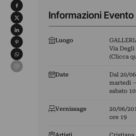
Condividi su Facebook
Informazioni Evento
Condividi su X
Condividi su LinkedIn
Condividi su Pinterest
Luogo
GALLERI
Via Degli 
Condividi su WhatsApp
(Clicca q
Condividi su Email
Date
Dal
20/06
martedì –
sabato 10
Vernissage
20/06/20
ore 19
Artisti
Cristiana