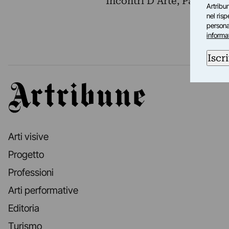
Incontri D'Arte, Palermo.
Artribun
nel ris
personal
informa
Iscri
Artribune
Arti visive
Progetto
Professioni
Arti performative
Editoria
Turismo