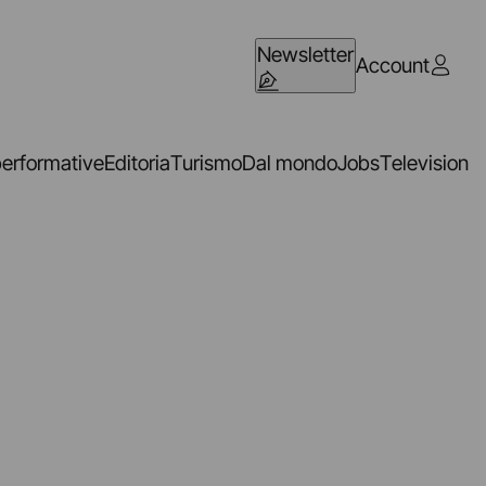
Newsletter
Account
performative
Editoria
Turismo
Dal mondo
Jobs
Television