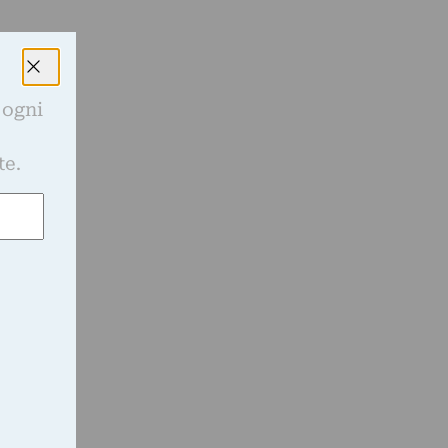
 ogni
e
te.
a