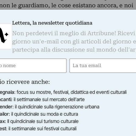
on le guardiamo, le cose esistano ancora, e noi
Lettera, la newsletter quotidiana
o, 1988). Ha concluso gli studi in Graphic
Non perdetevi il meglio di Artribune! Ricevi
lle Arti di Palermo nel 2014
giorno un'e-mail con gli articoli del giorno 
0, Biennale Internazionale Arte Sacra, Loggiato
partecipa alla discussione sul mondo dell'ar
2018, Per dare una misura a tutte le cose (mostr
e
Email
i Diana, Nuvole Incontri d'Arte, Palermo; 2018,
 Patti e Toni Romanelli, Palazzo Ziino, Palermo;
gatorio)
(Obbligatorio)
zione Benetton ZAC, Palermo; 2017, Liber Fare,
io ricevere anche:
useo del Segno e della Scrittura,Torino; 2017,
egnala
: focus su mostre, festival, didattica ed eventi culturali
ra di Daniela Bigi, Gianna Di Piazza e Toni
ncanti
: il settimanale sul mercato dell'arte
Palermo; 2016, Anthology 2016 (art prize -
ender
: il quindicinale sulla rigenerazione urbana
London; 2016, La Peste e Santa Rosalia, Nuvole
ailor
: il quindicinale su moda e cultura
016, Pre-Visioni 2, a cura di Daniela Bigi,
ax
: Il quindicinale sul turismo culturale
ino, Catania; 2015, Passaggi di Nuvole, Nuvole
est
: il settimanale sui festival culturali