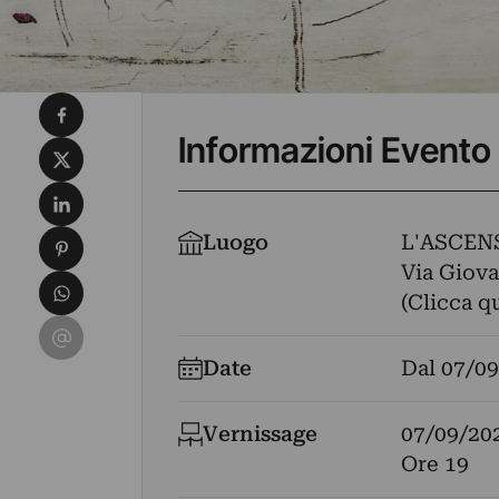
Condividi su Facebook
Informazioni Evento
Condividi su X
Condividi su LinkedIn
Condividi su Pinterest
Luogo
L'ASCEN
Via Giova
Condividi su WhatsApp
(Clicca q
Condividi su Email
Date
Dal
07/09
Vernissage
07/09/20
Ore 19