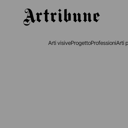
Artribune
Arti visive
Progetto
Professioni
Arti 