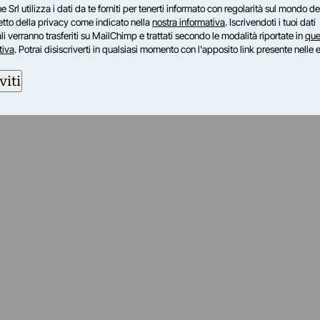
e Srl utilizza i dati da te forniti per tenerti informato con regolarità sul mondo del
petto della privacy come indicato nella
nostra informativa
. Iscrivendoti i tuoi dati
i verranno trasferiti su MailChimp e trattati secondo le modalità riportate in
que
tiva
. Potrai disiscriverti in qualsiasi momento con l'apposito link presente nelle 
viti