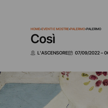
HOME
›
EVENTI E MOSTRE
›
PALERMO
›
PALERMO
Così
L'ASCENSORE
07/09/2022
–
0