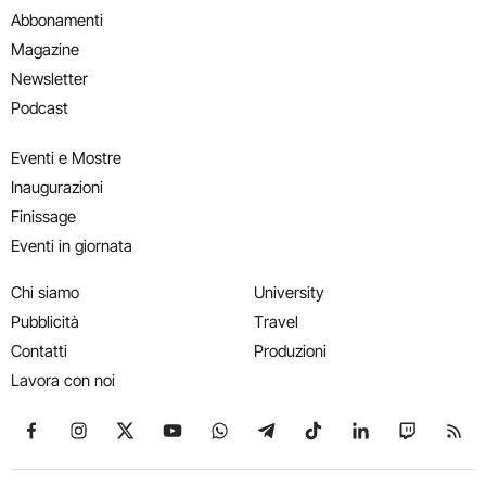
Abbonamenti
Magazine
Newsletter
Podcast
Eventi e Mostre
Inaugurazioni
Finissage
Eventi in giornata
Chi siamo
University
Pubblicità
Travel
Contatti
Produzioni
Lavora con noi
Seguici su Facebook
Seguici su Instagram
Seguici su X
Seguici su YouTube
Seguici su WhatsApp
Seguici su Telegram
Seguici su TikTok
Seguici su Link
Seguici su
Segui