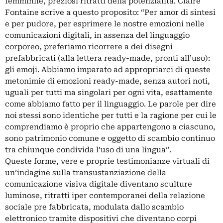
femminile, preziosi ritratti della potenzialità. Claire
Fontaine scrive a questo proposito: “Per amor di sintesi
e per pudore, per esprimere le nostre emozioni nelle
comunicazioni digitali, in assenza del linguaggio
corporeo, preferiamo ricorrere a dei disegni
prefabbricati (alla lettera ready-made, pronti all’uso):
gli emoji. Abbiamo imparato ad appropriarci di queste
metonimie di emozioni ready-made, senza autori noti,
uguali per tutti ma singolari per ogni vita, esattamente
come abbiamo fatto per il linguaggio. Le parole per dire
noi stessi sono identiche per tutti e la ragione per cui le
comprendiamo è proprio che appartengono a ciascuno,
sono patrimonio comune e oggetto di scambio continuo
tra chiunque condivida l’uso di una lingua”.
Queste forme, vere e proprie testimonianze virtuali di
un’indagine sulla transustanziazione della
comunicazione visiva digitale diventano sculture
luminose, ritratti iper contemporanei della relazione
sociale pre fabbricata, modulata dallo scambio
elettronico tramite dispositivi che diventano corpi