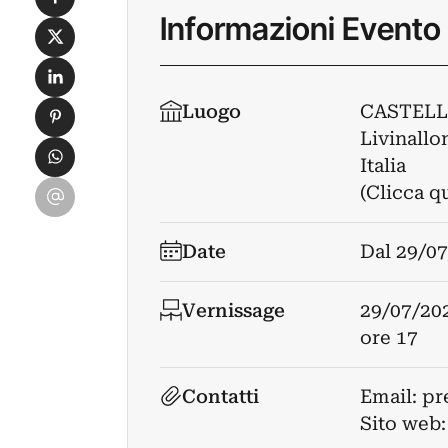
Informazioni Evento
Condividi su X
Condividi su LinkedIn
Condividi su Pinterest
Luogo
CASTELL
Livinallon
Condividi su WhatsApp
Italia
Condividi su Email
(Clicca q
Date
Dal
29/07
Vernissage
29/07/20
ore 17
Contatti
Email:
pr
Sito web