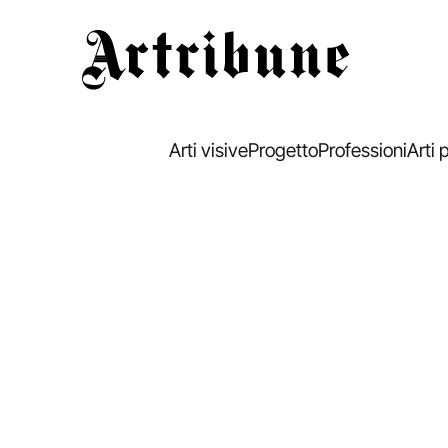
Artribune
Arti visive
Progetto
Professioni
Arti 