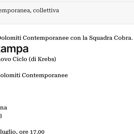
emporanea, collettiva
 Dolomiti Contemporanee
con la Squadra Cobra
.
tampa
uovo Ciclo (di Krebs)
 Dolomiti Contemporanee
ana
3
luglio, ore 17.00