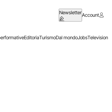
Newsletter
Account
performative
Editoria
Turismo
Dal mondo
Jobs
Television