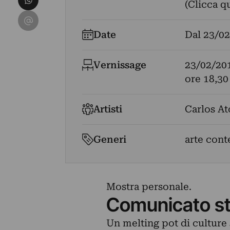
(Clicca q
Condividi su Email
Date
Dal
23/02
Vernissage
23/02/20
ore 18,30
Artisti
Carlos A
Generi
arte con
Mostra personale.
Comunicato s
Un melting pot di culture 