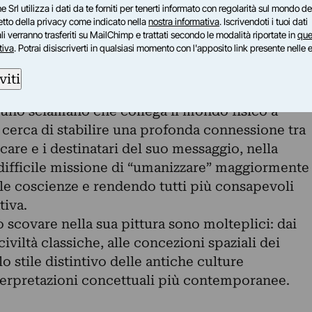
e Srl utilizza i dati da te forniti per tenerti informato con regolarità sul mondo del
il luogo in cui si realizza è indissolubile così
petto della privacy come indicato nella
nostra informativa
. Iscrivendoti i tuoi dati
a e passanti.
i verranno trasferiti su MailChimp e trattati secondo le modalità riportate in
que
tiva
. Potrai disiscriverti in qualsiasi momento con l'apposito link presente nelle 
 uno zibaldone di culture ed esperienze che gli
ri e propri capolavori open air. La sua ricerca
viti
ensieri quotidiani e interrogativi travestiti da
 uno sciamano che collega il mondo fisico a
ta cerca di stabilire una profonda connessione tra
care e i destinatari del suo messaggio, nella
 difficile missione di “umanizzare” maggiormente
o le coscienze e rendendo tutti più consapevoli
tiva.
scovare nella sua pittura sono molteplici: dai
civiltà classiche, alle concezioni spaziali dei
lo stile distintivo delle antiche culture
terpretazioni concettuali più contemporanee.