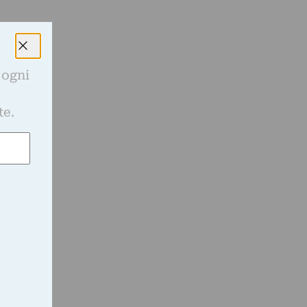
 ogni
e
te.