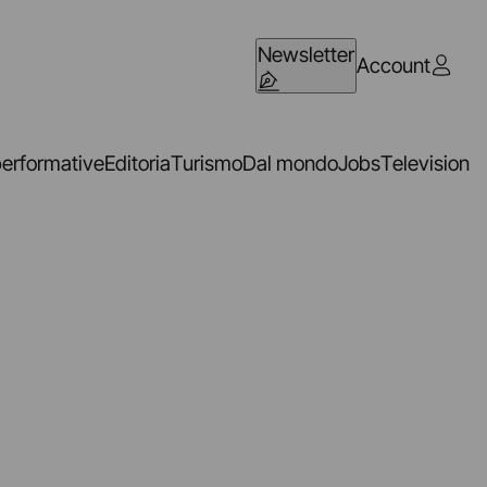
Newsletter
Account
performative
Editoria
Turismo
Dal mondo
Jobs
Television