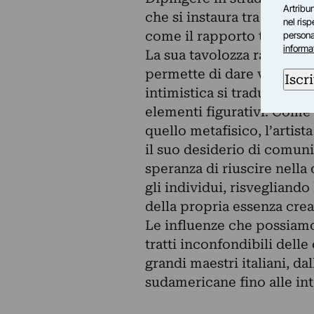
Artribun
che si instaura tra l’arte e 
nel ris
come il rapporto tra artist
personal
informa
La sua tavolozza raccoglie
permette di dare vita a ve
Iscri
intimistica si traduce in p
elementi figurativi. Come
quello metafisico, l’artis
il suo desiderio di comuni
speranza di riuscire nella
gli individui, risvegliand
della propria essenza crea
Le influenze che possiamo 
tratti inconfondibili delle 
grandi maestri italiani, dal
sudamericane fino alle in