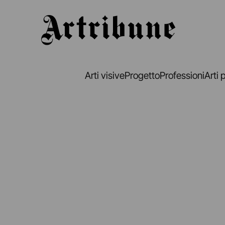
Artribune
Arti visive
Progetto
Professioni
Arti 