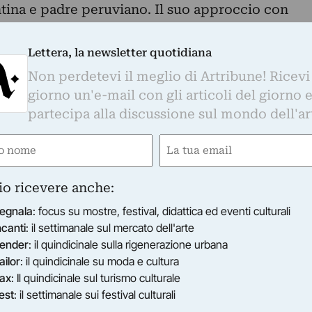
tina e padre peruviano. Il suo approccio con
ll’infanzia. Fin da piccolo rimaneva per lungo
tà di scultore del padre, specializzato nella
Lettera, la newsletter quotidiana
i legno.
Non perdetevi il meglio di Artribune! Ricevi
i dirige oltreoceano e qui la sua visone artistica
giorno un'e-mail con gli articoli del giorno 
vecchio continente. Rimane subito impressionato
partecipa alla discussione sul mondo dell'ar
 e architettoniche italiane, tanto da trasferirsi a
e consegue il diploma in pittura all’Accademia
e
Email
gatorio)
(Obbligatorio)
sce vertiginosamente il desiderio di esprimere il
io ricevere anche:
eminiscenze legate al disegno e alla scultura lo
egnala
: focus su mostre, festival, didattica ed eventi culturali
coscrivere in modo più chiaro gli elementi nello
ncanti
: il settimanale sul mercato dell'arte
a pittura. Negli anni della frequentazione
ender
: il quindicinale sulla rigenerazione urbana
d appassionarsi alla street art, movimento
ailor
: il quindicinale su moda e cultura
ua vena creativa si trasferisce sui muri e qui
ax
: Il quindicinale sul turismo culturale
u cui esprimersi.
est
: il settimanale sui festival culturali
a totalmente la sua percezione, la connessione