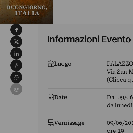
Condividi su Facebook
Informazioni Evento
Condividi su X
Condividi su LinkedIn
Condividi su Pinterest
Luogo
PALAZZ
Via San Mi
Condividi su WhatsApp
(Clicca q
Condividi su Email
Date
Dal
09/06
da lunedì
Vernissage
09/06/20
ore 19