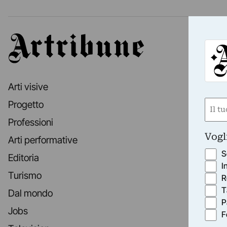
Artribune
Arti visive
Nom
Progetto
(Obbli
Professioni
Nome
Vogl
Arti performative
S
Editoria
I
Turismo
R
T
Dal mondo
P
Jobs
F