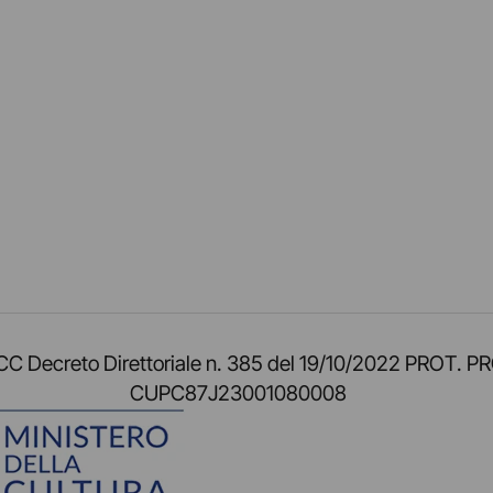
am
ok
inkedIn
su Twitch
ci su Rss
o TOCC Decreto Direttoriale n. 385 del 19/10/2022 
CUPC87J23001080008