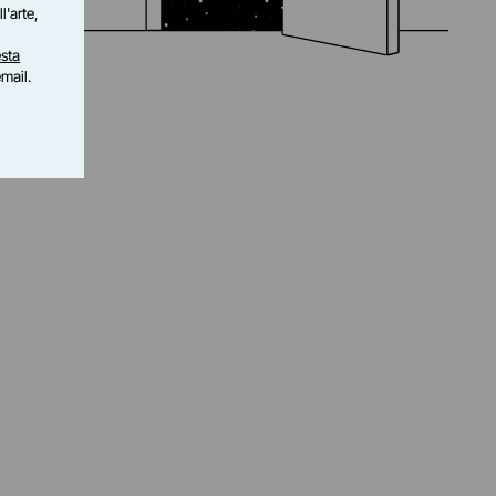
l'arte,
sta
email.