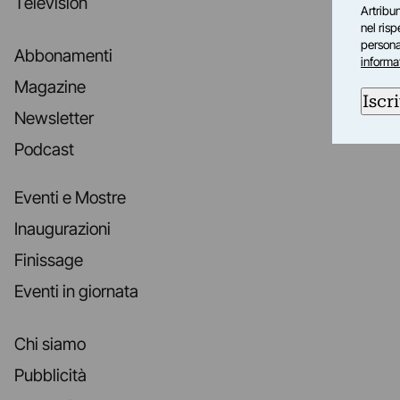
Television
Artribun
nel ris
personal
Abbonamenti
informa
Magazine
Iscri
Newsletter
Podcast
Eventi e Mostre
Inaugurazioni
Finissage
Eventi in giornata
Chi siamo
Pubblicità