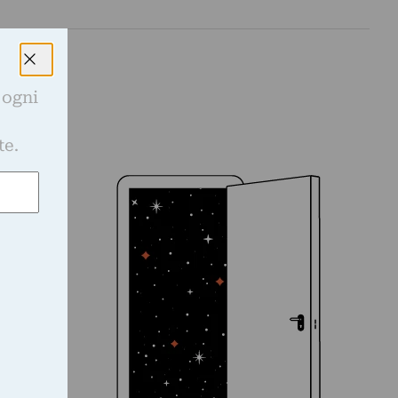
 ogni
e
te.