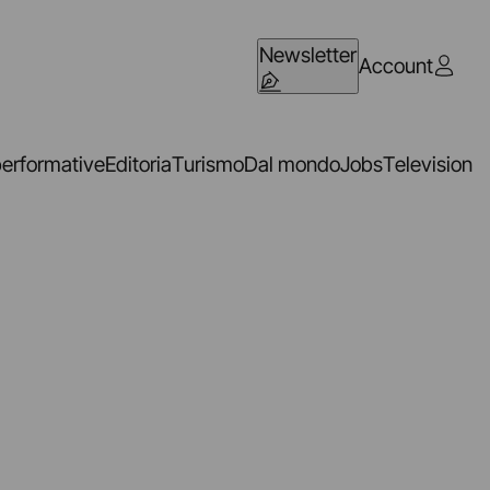
Newsletter
Account
performative
Editoria
Turismo
Dal mondo
Jobs
Television