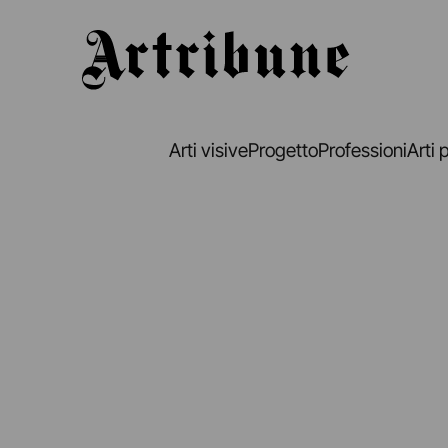
Artribune
Arti visive
Progetto
Professioni
Arti 