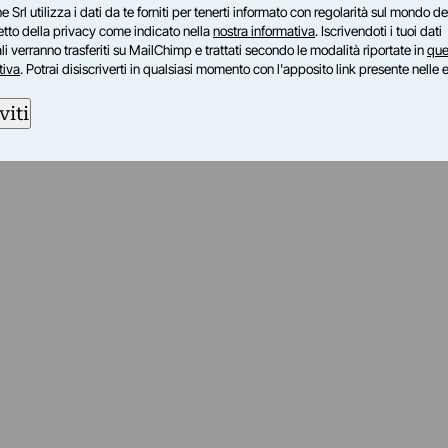
e Srl utilizza i dati da te forniti per tenerti informato con regolarità sul mondo del
petto della privacy come indicato nella
nostra informativa
. Iscrivendoti i tuoi dati
i verranno trasferiti su MailChimp e trattati secondo le modalità riportate in
que
tiva
. Potrai disiscriverti in qualsiasi momento con l'apposito link presente nelle 
viti