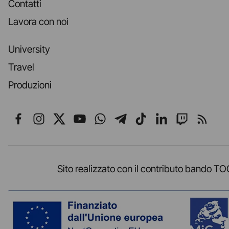
Contatti
Lavora con noi
University
Travel
Produzioni
Seguici su Facebook
Seguici su Instagram
Seguici su X
Seguici su YouTube
Seguici su WhatsApp
Seguici su Telegr
Seguici su TikT
Seguici su L
Seguici 
Segui
Sito realizzato con il contributo band