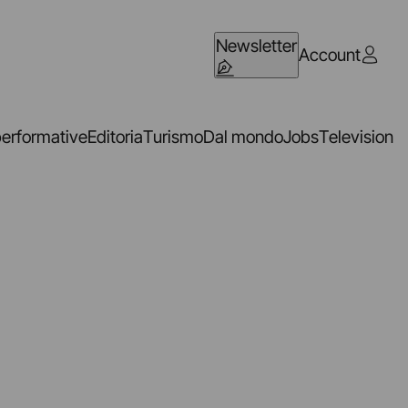
Newsletter
Account
performative
Editoria
Turismo
Dal mondo
Jobs
Television