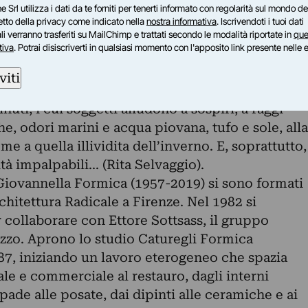
e Srl utilizza i dati da te forniti per tenerti informato con regolarità sul mondo del
petto della privacy come indicato nella
nostra informativa
. Iscrivendoti i tuoi dati
 quarantacinque ricami, due tappeti e un
i verranno trasferiti su MailChimp e trattati secondo le modalità riportate in
que
tiva
. Potrai disiscriverti in qualsiasi momento con l'apposito link presente nelle 
ere e arredi che documentano lo scorrere del
tà, traducendo il tema dell’intreccio dallo
viti
nuti, i cui soggetti alludono a sospiri, a raggi
e, odori marini e acqua piovana, tufo e sole, alla
e a quella illividita dell’inverno. E, soprattutto,
tà impalpabili... (Rita Selvaggio).
Giovannella Formica (1957-2019) si sono formati
chitettura Radicale a Firenze. Nel 1982 si
 collaborare con Ettore Sottsass, il gruppo
azzo. Aprono lo studio Caturegli Formica
987, iniziando un lavoro eterogeneo che spazia
ale e commerciale al restauro, dagli interni
pade alle posate, dai dipinti alle ceramiche e ai