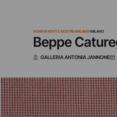
HOME
›
EVENTI E MOSTRE
›
MILANO
›
MILANO
Beppe Catureg
GALLERIA ANTONIA JANNONE