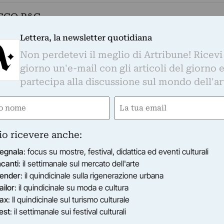
CCO P&C
Lettera, la newsletter quotidiana
temporanea, doppia personale
Non perdetevi il meglio di Artribune! Ricevi
giorno un'e-mail con gli articoli del giorno 
partecipa alla discussione sul mondo dell'ar
 Architettura presenta per la prima volta il
e
Email
i e Giovannella Formica: SENSLESSNESS, una
gatorio)
(Obbligatorio)
 realizzati partendo da disegni abbozzati a
riportati a punto piatto su tela bianca con fili
io ricevere anche:
egnala
: focus su mostre, festival, didattica ed eventi culturali
tampa
ncanti
: il settimanale sul mercato dell'arte
ender
: il quindicinale sulla rigenerazione urbana
 Architettura presenta per la prima volta il
ailor
: il quindicinale su moda e cultura
i e Giovannella Formica: SENSLESSNESS, una
ax
: Il quindicinale sul turismo culturale
 realizzati partendo da disegni abbozzati a
est
: il settimanale sui festival culturali
riportati a punto piatto su tela bianca con fili