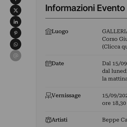
Informazioni Evento
Condividi su X
Condividi su LinkedIn
Condividi su Pinterest
Luogo
GALLERI
Corso Giu
Condividi su WhatsApp
(Clicca q
Condividi su Email
Date
Dal
15/09
dal lunedì
la matti
Vernissage
15/09/20
ore 18,30
Artisti
Beppe Ca