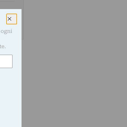
 ogni
e
te.