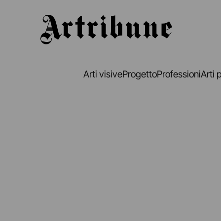
Artribune
Arti visive
Progetto
Professioni
Arti 