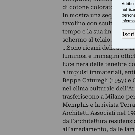
Artribun
di cotone colorato.
nel ris
In mostra una sequenza di
personal
informa
tavolino con scultura. Op
tempo e la sua immateriali
Iscri
schermo al telaio.
...Sono ricami delicati e mi
luminosi e immagini ottich
luce nera delle tenebre com
a impulsi immateriali, enti
Beppe Caturegli (1957) e 
nel clima culturale dell’Ar
trasferiscono a Milano per
Memphis e la rivista Terr
Architetti Associati nel 1
dall'architettura residenzi
all'arredamento, dalle lam