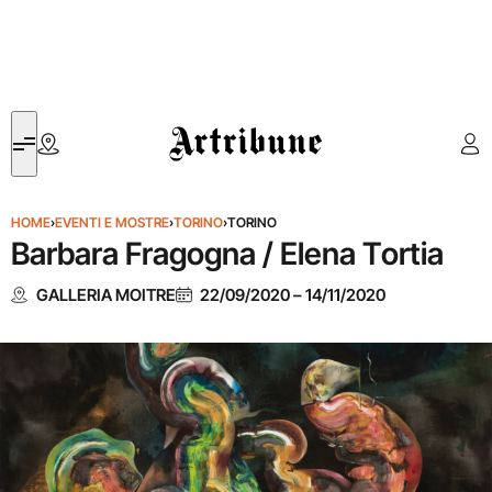
Artribune
HOME
›
EVENTI E MOSTRE
›
TORINO
›
TORINO
Barbara Fragogna / Elena Tortia
GALLERIA MOITRE
22/09/2020
–
14/11/2020