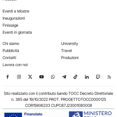
Eventi e Mostre
Inaugurazioni
Finissage
Eventi in giornata
Chi siamo
University
Pubblicità
Travel
Contatti
Produzioni
Lavora con noi
Seguici su Facebook
Seguici su Instagram
Seguici su X
Seguici su YouTube
Seguici su WhatsApp
Seguici su Telegram
Seguici su TikTok
Seguici su Link
Seguici su
Segui
Sito realizzato con il contributo bando TOCC Decreto Direttoriale
n. 385 del 19/10/2022 PROT. PROGETTOTOCC0000125
COR15906233 CUPC87J23001080008