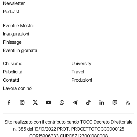
Newsletter
Podcast
Eventi e Mostre
Inaugurazioni
Finissage
Eventi in giornata
Chi siamo
University
Pubblicità
Travel
Contatti
Produzioni
Lavora con noi
Seguici su Facebook
Seguici su Instagram
Seguici su X
Seguici su YouTube
Seguici su WhatsApp
Seguici su Telegram
Seguici su TikTok
Seguici su Link
Seguici su
Segui
Sito realizzato con il contributo bando TOCC Decreto Direttoriale
n. 385 del 19/10/2022 PROT. PROGETTOTOCC0000125
COR15906233 CUPC87J23001080008