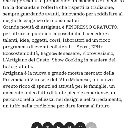
che rappresenta e proponendo un momento di incontro
tra la domanda e l’offerta che rispetti la tradizione,
sempre guardando avanti, innovando per soddisfare al
meglio le esigenze dei consumatori.
Grande novità di Artigiana è l’INGRESSO GRATUITO,
per offrire al pubblico la possibilità di accedere a
talenti, idee, oggetti, corsi, laboratori ed un ricco
programma di eventi collaterali – Sposi, EPH+
Ecosostenibilità, Bagno&Benessere, Florovivaismo,
L’Artigiano del Gusto, Show Cooking in maniera del
tutto gratuita.
Artigiana è la nuova e grande mostra mercato della
Provincia di Varese e dell’Alto Milanese, un nuovo
evento ricco di spunti ed attività per le famiglie, un
momento unico fatto di tante piccole esperienze, un
percorso nella bellezza, nel design e nell’arredamento,
un tuffo nella tradizione per dare forma al futuro.
Condividi su Facebook
Condividi su X
Condividi su LinkedIn
Condividi su Pinterest
Condividi su WhatsApp
Condividi su Email