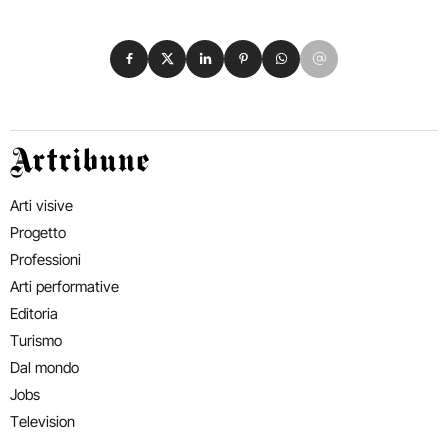
Condividi su Facebook
Condividi su X
Condividi su LinkedIn
Condividi su Pinterest
Condividi su WhatsApp
Condividi su Email
Artribune
Arti visive
Progetto
Professioni
Arti performative
Editoria
Turismo
Dal mondo
Jobs
Television