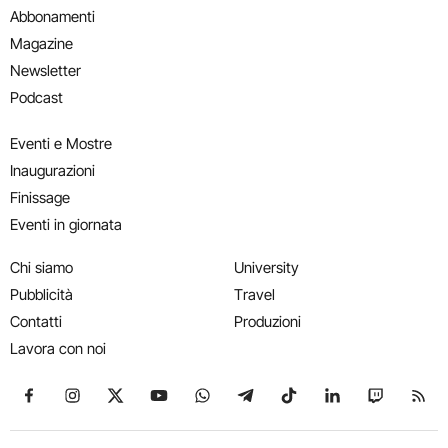
Abbonamenti
Magazine
Newsletter
Podcast
Eventi e Mostre
Inaugurazioni
Finissage
Eventi in giornata
Chi siamo
University
Pubblicità
Travel
Contatti
Produzioni
Lavora con noi
Seguici su Facebook
Seguici su Instagram
Seguici su X
Seguici su YouTube
Seguici su WhatsApp
Seguici su Telegram
Seguici su TikTok
Seguici su Link
Seguici su
Segui