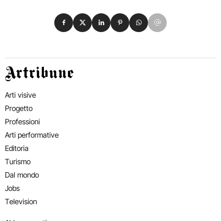
Condividi su Facebook
Condividi su X
Condividi su LinkedIn
Condividi su Pinterest
Condividi su WhatsApp
Condividi su Email
Artribune
Arti visive
Progetto
Professioni
Arti performative
Editoria
Turismo
Dal mondo
Jobs
Television