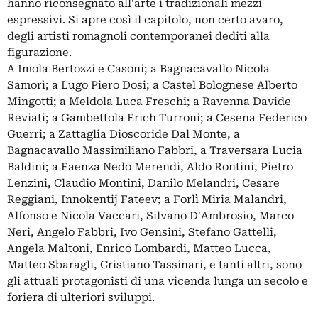
hanno riconsegnato all'arte i tradizionali mezzi
espressivi. Si apre così il capitolo, non certo avaro,
degli artisti romagnoli contemporanei dediti alla
figurazione.
A Imola Bertozzi e Casoni; a Bagnacavallo Nicola
Samorì; a Lugo Piero Dosi; a Castel Bolognese Alberto
Mingotti; a Meldola Luca Freschi; a Ravenna Davide
Reviati; a Gambettola Erich Turroni; a Cesena Federico
Guerri; a Zattaglia Dioscoride Dal Monte, a
Bagnacavallo Massimiliano Fabbri, a Traversara Lucia
Baldini; a Faenza Nedo Merendi, Aldo Rontini, Pietro
Lenzini, Claudio Montini, Danilo Melandri, Cesare
Reggiani, Innokentij Fateev; a Forlì Miria Malandri,
Alfonso e Nicola Vaccari, Silvano D'Ambrosio, Marco
Neri, Angelo Fabbri, Ivo Gensini, Stefano Gattelli,
Angela Maltoni, Enrico Lombardi, Matteo Lucca,
Matteo Sbaragli, Cristiano Tassinari, e tanti altri, sono
gli attuali protagonisti di una vicenda lunga un secolo e
foriera di ulteriori sviluppi.