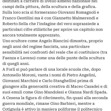
destinati a carriere di livello almeno nazionale nei
campi della pittura, della scultura e della grafica.
Sulla loro scia si formeranno Giovanni Romagnoli e
Franco Gentilini ma è con Giannetto Malmerendi e
Roberto Sella che l'indagine del vero soprassiede a
particolari cifre stilistiche per aprire un capitolo non
ancora totalmente apprezzato.
Uno scultore come Angelo Biancini dimostra, proprio
negli anni del regime fascista, una particolare
sensibilità nei confronti del reale che si costituisce (tra
Faenza e Laveno) come una delle punte della scultura
di quegli anni.
A Forlì si può parlare di una locale scuola che, dopo
Antonello Moroni, vanta i nomi di Pietro Angelini,
Giovanni Marchini e Carlo Stanghellini prima di
giungere alla generosità creativa di Maceo Casadei e di
suoi emuli come Gino Mandolesi e Gianna Nardi Spada.
A Cesena la figura di riferimento, fin quasi alla seconda
guerra mondiale, rimane Gino Barbieri, mentre a
Cotignola è attivo in maniera poliforme il politecnico