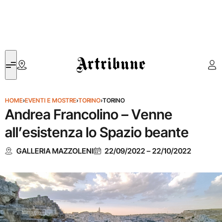
Artribune
HOME
›
EVENTI E MOSTRE
›
TORINO
›
TORINO
Andrea Francolino – Venne
all’esistenza lo Spazio beante
GALLERIA MAZZOLENI
22/09/2022
–
22/10/2022