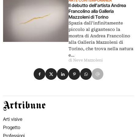
ARTE CONTEMPORANEA
Il debutto dell’artista Andrea
Francolino alla Galleria
Mazzoleni di Torino
Spazia dall’infinitamente
piccolo al gigantesco la
mostra di Andrea Francolino
alla Galleria Mazzoleni di
Torino, che trova nella natura
e…
di Neve Mazzoleni
Condividi su Facebook
Condividi su X
Condividi su LinkedIn
Condividi su Pinterest
Condividi su WhatsApp
Condividi su Email
Artribune
Arti visive
Progetto
Professioni