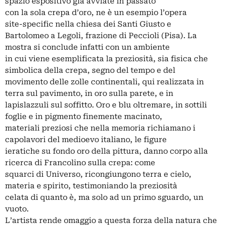
spazio espositivo già avviate in passato
con la sola crepa d’oro, ne è un esempio l’opera
site-specific nella chiesa dei Santi Giusto e
Bartolomeo a Legoli, frazione di Peccioli (Pisa). La
mostra si conclude infatti con un ambiente
in cui viene esemplificata la preziosità, sia fisica che
simbolica della crepa, segno del tempo e del
movimento delle zolle continentali, qui realizzata in
terra sul pavimento, in oro sulla parete, e in
lapislazzuli sul soffitto. Oro e blu oltremare, in sottili
foglie e in pigmento finemente macinato,
materiali preziosi che nella memoria richiamano i
capolavori del medioevo italiano, le figure
ieratiche su fondo oro della pittura, danno corpo alla
ricerca di Francolino sulla crepa: come
squarci di Universo, ricongiungono terra e cielo,
materia e spirito, testimoniando la preziosità
celata di quanto è, ma solo ad un primo sguardo, un
vuoto.
L’artista rende omaggio a questa forza della natura che