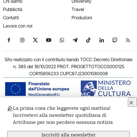
Chi siamo
University
Pubblicità
Travel
Contatti
Produzioni
Lavora con noi
Seguici su Facebook
Seguici su Instagram
Seguici su X
Seguici su YouTube
Seguici su WhatsApp
Seguici su Telegram
Seguici su TikTok
Seguici su Link
Seguici su
Segui
Sito realizzato con il contributo bando TOCC Decreto Direttoriale
n. 385 del 19/10/2022 PROT. PROGETTOTOCC0000125
COR15906233 CUPC87J23001080008
La prima cosa che leggerete ogni mattina!
© 2011-2026 ARTRIBUNE srl – Corso Vittorio Emanuele II, 287 –
Iscrivetevi alla newsletter quotidiana di
00186 Roma - P.I. 11381581005
Artribune per non perdere nessuna notizia
Privacy: Responsabile della protezione dei dati personali
ARTRIBUNE srl – Corso Vittorio Emanuele II, 287 – 00186 Roma
Iscriviti alla newsletter