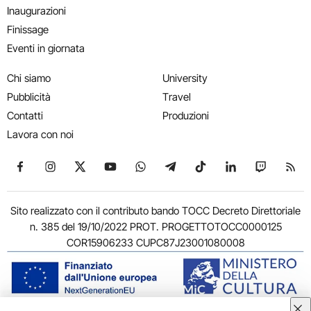
Inaugurazioni
Finissage
Eventi in giornata
Chi siamo
University
Pubblicità
Travel
Contatti
Produzioni
Lavora con noi
Seguici su Facebook
Seguici su Instagram
Seguici su X
Seguici su YouTube
Seguici su WhatsApp
Seguici su Telegram
Seguici su TikTok
Seguici su Link
Seguici su
Segui
Sito realizzato con il contributo bando TOCC Decreto Direttoriale
n. 385 del 19/10/2022 PROT. PROGETTOTOCC0000125
COR15906233 CUPC87J23001080008