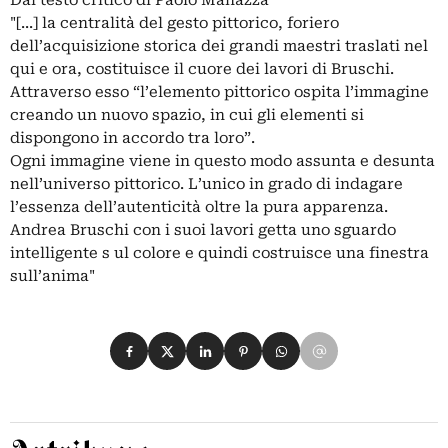
Dal testo critico di Paolo Manazza
"[...] la centralità del gesto pittorico, foriero
dell’acquisizione storica dei grandi maestri traslati nel
qui e ora, costituisce il cuore dei lavori di Bruschi.
Attraverso esso “l’elemento pittorico ospita l’immagine
creando un nuovo spazio, in cui gli elementi si
dispongono in accordo tra loro”.
Ogni immagine viene in questo modo assunta e desunta
nell’universo pittorico. L’unico in grado di indagare
l’essenza dell’autenticità oltre la pura apparenza.
Andrea Bruschi con i suoi lavori getta uno sguardo
intelligente s ul colore e quindi costruisce una finestra
sull’anima"
Condividi su Facebook
Condividi su X
Condividi su LinkedIn
Condividi su Pinterest
Condividi su WhatsApp
Condividi su Email