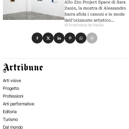
Allo Z2o Project Space di Sara
Zanin, la mostra di Alessandro
Sarra sfida i canoni e le mode
dell’orizzonte artistico…
di Francesca de Paolis
Condividi su Facebook
Condividi su X
Condividi su LinkedIn
Condividi su Pinterest
Condividi su WhatsApp
Condividi su Email
Artribune
Arti visive
Progetto
Professioni
Arti performative
Editoria
Turismo
Dal mondo