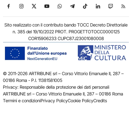
Seguici su Facebook
Seguici su Instagram
Seguici su X
Seguici su YouTube
Seguici su WhatsApp
Seguici su Telegram
Seguici su TikTok
Seguici su Link
Seguici su
Segui
Sito realizzato con il contributo bando TOCC Decreto Direttoriale
n. 385 del 19/10/2022 PROT. PROGETTOTOCC0000125
COR15906233 CUPC87J23001080008
© 2011-2026 ARTRIBUNE srl – Corso Vittorio Emanuele II, 287 –
00186 Roma - P.I. 11381581005
Privacy: Responsabile della protezione dei dati personali
ARTRIBUNE srl – Corso Vittorio Emanuele II, 287 – 00186 Roma
Termini e condizioni
Privacy Policy
Cookie Policy
Credits