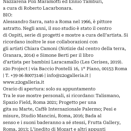
Nazzarena Poli Maramotti ed Ennio Tamburi,
a cura di Roberto Lacarbonara.
BIO:
Alessandro Sarra, nato a Roma nel 1966, è pittore
astratto. Negli anni, il suo studio è stato il centro
di Ospiti, serie di progetti e mostre a cura dell’artista. Si
ricordano inoltre le sue collaborazioni con
gli artisti Chiara Camoni (Notizie dal centro della terra,
Granara, 2014) e Simone Berti per il libro
d’artista per bambini Laracamallo (Les Cerises, 2019).
z2o Project | via Baccio Pontelli 16, 1° Piano, 00153 Roma
| T. +39 06 80073146 |
info@z2ogalleria.it
|
www.z2ogalleria.it
Orario di apertura: solo su appuntamento
Tra le sue mostre personali, si ricordano: Talismano,
Spazio Field, Roma 2021; Progetto per una
gita su Marte, Caffè Internazionale Palermo; Pesi e
misure, Studio Mancini, Roma, 2016; Bada al
senso e i suoni baderanno a sé stessi, Frutta Gallery,
Roma, 2013; L’inedito di Mozart e altri appunti