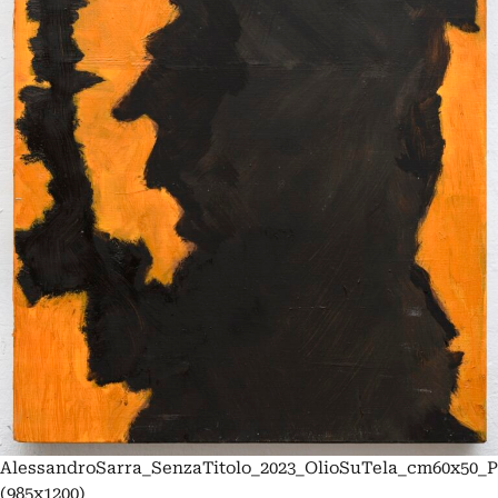
AlessandroSarra_SenzaTitolo_2023_OlioSuTela_cm60x50_P
(985x1200)