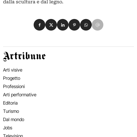
dalla scultura e dal legno.
Condividi su Facebook
Condividi su X
Condividi su LinkedIn
Condividi su Pinterest
Condividi su WhatsApp
Condividi su Email
Artribune
Arti visive
Progetto
Professioni
Arti performative
Editoria
Turismo
Dal mondo
Jobs
Television