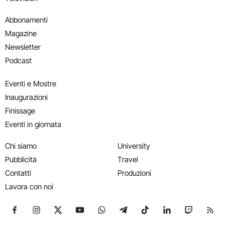
Abbonamenti
Magazine
Newsletter
Podcast
Eventi e Mostre
Inaugurazioni
Finissage
Eventi in giornata
Chi siamo
University
Pubblicità
Travel
Contatti
Produzioni
Lavora con noi
Seguici su Facebook
Seguici su Instagram
Seguici su X
Seguici su YouTube
Seguici su WhatsApp
Seguici su Telegram
Seguici su TikTok
Seguici su Link
Seguici su
Segui