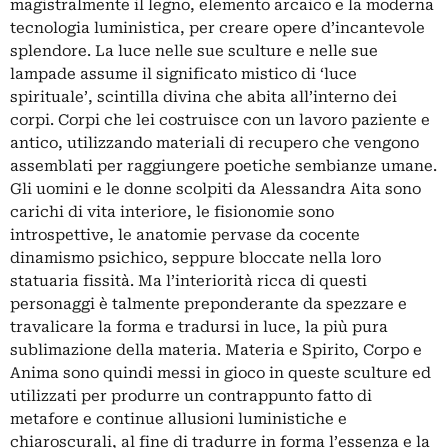
magistralmente il legno, elemento arcaico e la moderna
tecnologia luministica, per creare opere d’incantevole
splendore. La luce nelle sue sculture e nelle sue
lampade assume il significato mistico di ‘luce
spirituale’, scintilla divina che abita all’interno dei
corpi. Corpi che lei costruisce con un lavoro paziente e
antico, utilizzando materiali di recupero che vengono
assemblati per raggiungere poetiche sembianze umane.
Gli uomini e le donne scolpiti da Alessandra Aita sono
carichi di vita interiore, le fisionomie sono
introspettive, le anatomie pervase da cocente
dinamismo psichico, seppure bloccate nella loro
statuaria fissità. Ma l’interiorità ricca di questi
personaggi è talmente preponderante da spezzare e
travalicare la forma e tradursi in luce, la più pura
sublimazione della materia. Materia e Spirito, Corpo e
Anima sono quindi messi in gioco in queste sculture ed
utilizzati per produrre un contrappunto fatto di
metafore e continue allusioni luministiche e
chiaroscurali, al fine di tradurre in forma l’essenza e la