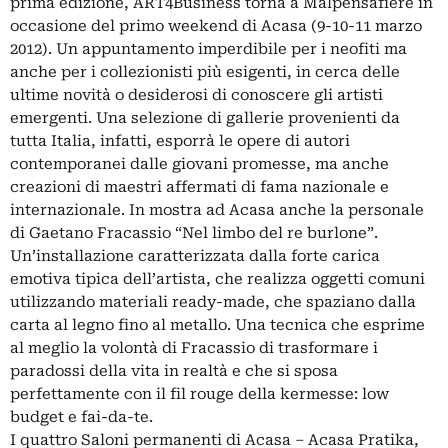
prima edizione, ART4Business torna a Malpensafiere in
occasione del primo weekend di Acasa (9-10-11 marzo
2012). Un appuntamento imperdibile per i neofiti ma
anche per i collezionisti più esigenti, in cerca delle
ultime novità o desiderosi di conoscere gli artisti
emergenti. Una selezione di gallerie provenienti da
tutta Italia, infatti, esporrà le opere di autori
contemporanei dalle giovani promesse, ma anche
creazioni di maestri affermati di fama nazionale e
internazionale. In mostra ad Acasa anche la personale
di Gaetano Fracassio “Nel limbo del re burlone”.
Un’installazione caratterizzata dalla forte carica
emotiva tipica dell’artista, che realizza oggetti comuni
utilizzando materiali ready-made, che spaziano dalla
carta al legno fino al metallo. Una tecnica che esprime
al meglio la volontà di Fracassio di trasformare i
paradossi della vita in realtà e che si sposa
perfettamente con il fil rouge della kermesse: low
budget e fai-da-te.
I quattro Saloni permanenti di Acasa – Acasa Pratika,