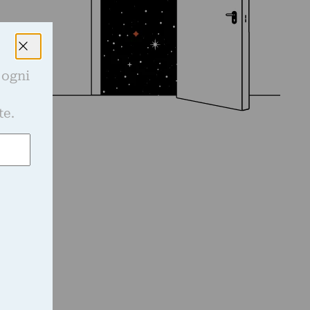
 ogni
e
te.