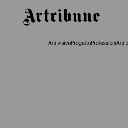
Artribune
Arti visive
Progetto
Professioni
Arti 