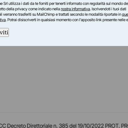
e Srl utilizza i dati da te forniti per tenerti informato con regolarità sul mondo del
petto della privacy come indicato nella
nostra informativa
. Iscrivendoti i tuoi dati
i verranno trasferiti su MailChimp e trattati secondo le modalità riportate in
que
tiva
. Potrai disiscriverti in qualsiasi momento con l'apposito link presente nelle 
viti
am
ok
inkedIn
su Twitch
ci su Rss
o TOCC Decreto Direttoriale n. 385 del 19/10/2022 