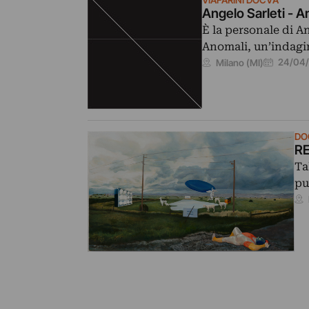
VIAFARINI DOCVA
Angelo Sarleti - A
È la personale di A
Anomali, un’indagi
24/04/
Milano (MI)
DO
RE
Ta
pu