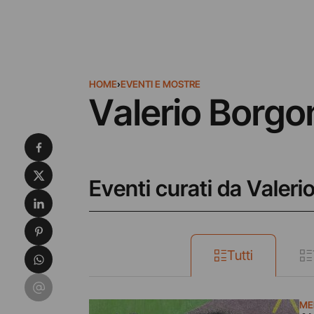
HOME
›
EVENTI E MOSTRE
Valerio Borg
Condividi su Facebook
Condividi su X
Eventi curati da Valer
Condividi su LinkedIn
Condividi su Pinterest
Condividi su WhatsApp
Tutti
Condividi su Email
ME