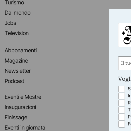
Turismo
Dal mondo
Jobs
Television
Abbonamenti
Nom
Magazine
(Requ
Newsletter
First
Vogl
Podcast
S
I
Eventi e Mostre
R
Inaugurazioni
T
P
Finissage
F
Eventi in giornata