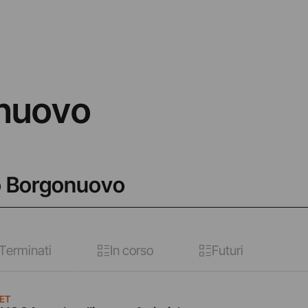
onuovo
io Borgonuovo
Terminati
In corso
Futuri
ET