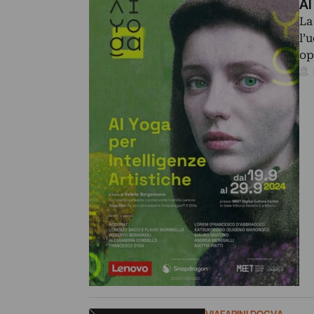
AI
La
l’
op