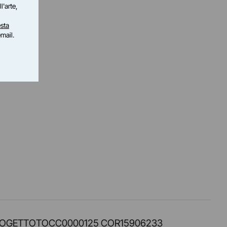
l'arte,
sta
email.
PROT. PROGETTOTOCC0000125 COR15906233