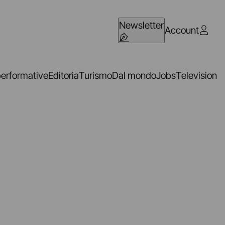
Newsletter
Account
performative
Editoria
Turismo
Dal mondo
Jobs
Television