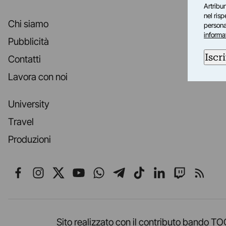
Artribun
nel ris
Chi siamo
personal
informa
Pubblicità
Iscri
Contatti
Lavora con noi
University
Travel
Produzioni
Seguici su Facebook
Seguici su Instagram
Seguici su X
Seguici su YouTube
Seguici su WhatsApp
Seguici su Telegr
Seguici su TikT
Seguici su L
Seguici 
Segui
Sito realizzato con il contributo band