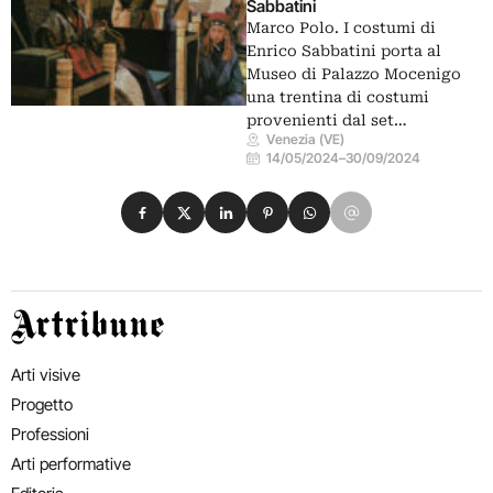
Sabbatini
Marco Polo. I costumi di
Enrico Sabbatini porta al
Museo di Palazzo Mocenigo
una trentina di costumi
provenienti dal set…
Venezia (VE)
14/05/2024
–
30/09/2024
Condividi su Facebook
Condividi su X
Condividi su LinkedIn
Condividi su Pinterest
Condividi su WhatsApp
Condividi su Email
Artribune
Arti visive
Progetto
Professioni
Arti performative