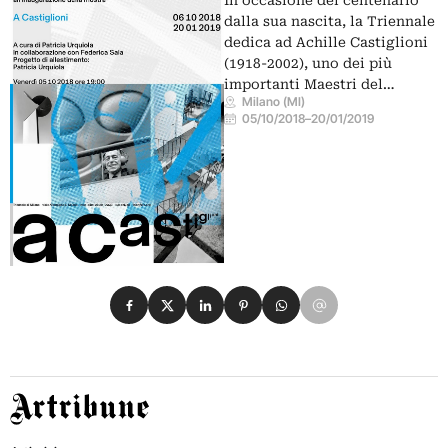
In occasione del centenario
dalla sua nascita, la Triennale
dedica ad Achille Castiglioni
(1918-2002), uno dei più
importanti Maestri del…
Milano (MI)
05/10/2018
–
20/01/2019
Condividi su Facebook
Condividi su X
Condividi su LinkedIn
Condividi su Pinterest
Condividi su WhatsApp
Condividi su Email
Artribune