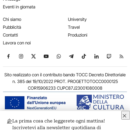
Eventi in giornata
Chi siamo
University
Pubblicità
Travel
Contatti
Produzioni
Lavora con noi
Seguici su Facebook
Seguici su Instagram
Seguici su X
Seguici su YouTube
Seguici su WhatsApp
Seguici su Telegram
Seguici su TikTok
Seguici su Link
Seguici su
Segui
Sito realizzato con il contributo bando TOCC Decreto Direttoriale
n. 385 del 19/10/2022 PROT. PROGETTOTOCC0000125
COR15906233 CUPC87J23001080008
La prima cosa che leggerete ogni mattina!
© 2011-2026 ARTRIBUNE srl – Corso Vittorio Emanuele II, 287 –
Iscrivetevi alla newsletter quotidiana di
00186 Roma - P.I. 11381581005