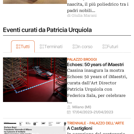
nascita, il più poliedrico tra i
padri nobili…
di Giulia Marani
Eventi curati da Patricia Urquiola
Tutti
Terminati
In corso
Futuri
PALAZZO BROGGI
Echoes: 50 years of iMaestri
Cassina inaugura la mostra
Echoes: 50 years of iMaestri,
curata dall’Art Director
Patricia Urquiola con
Federica Sala, per celebrare
i…
Milano (MI)
17/04/2023
–
21/04/2023
TRIENNALE - PALAZZO DELL'ARTE
A Castiglioni