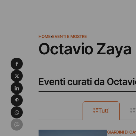
HOME
›
EVENTI E MOSTRE
Octavio Zaya
Condividi su Facebook
Condividi su X
Eventi curati da Octav
Condividi su LinkedIn
Condividi su Pinterest
Condividi su WhatsApp
Tutti
Condividi su Email
GIARDINI DI C