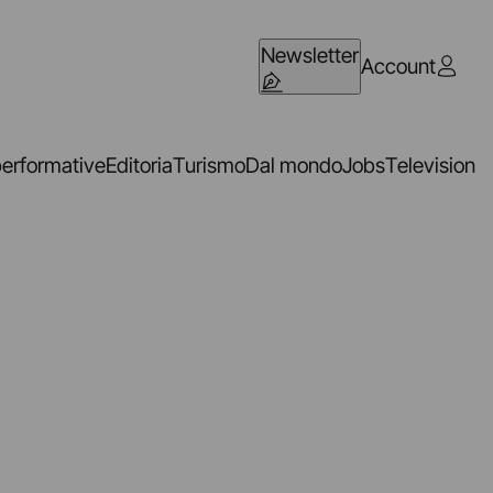
Newsletter
Account
performative
Editoria
Turismo
Dal mondo
Jobs
Television