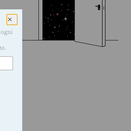
 ogni
e
te.