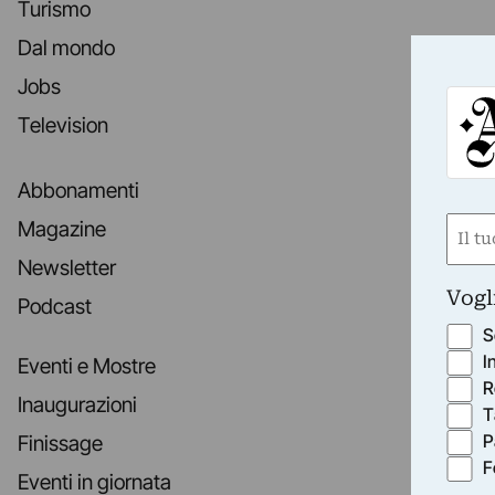
Turismo
Dal mondo
Jobs
Television
Abbonamenti
Nom
Magazine
(Requ
Newsletter
First
Vogl
Podcast
S
I
Eventi e Mostre
R
Inaugurazioni
T
P
Finissage
F
Eventi in giornata