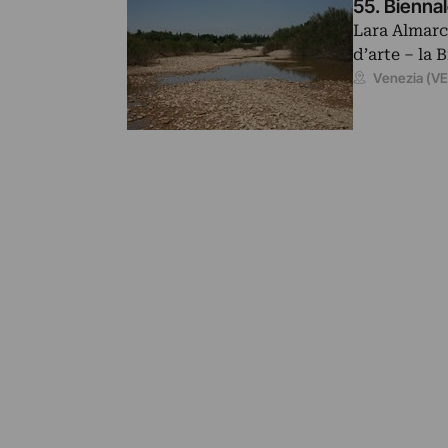
55. Biennal
Lara Almarc
d’arte – la 
Venezia (VE