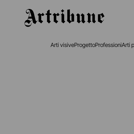
Artribune
Arti visive
Progetto
Professioni
Arti 