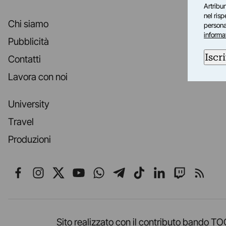
Artribun
nel ris
Chi siamo
personal
informa
Pubblicità
Iscri
Contatti
Lavora con noi
University
Travel
Produzioni
Seguici su Facebook
Seguici su Instagram
Seguici su X
Seguici su YouTube
Seguici su WhatsApp
Seguici su Telegr
Seguici su TikT
Seguici su L
Seguici 
Segui
Sito realizzato con il contributo band