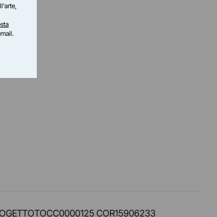
l'arte,
sta
email.
PROT. PROGETTOTOCC0000125 COR15906233