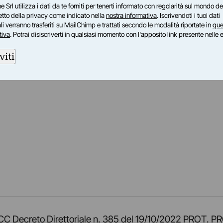
e Srl utilizza i dati da te forniti per tenerti informato con regolarità sul mondo del
petto della privacy come indicato nella
nostra informativa
. Iscrivendoti i tuoi dati
i verranno trasferiti su MailChimp e trattati secondo le modalità riportate in
que
tiva
. Potrai disiscriverti in qualsiasi momento con l'apposito link presente nelle 
viti
am
ok
inkedIn
su Twitch
ci su Rss
o TOCC Decreto Direttoriale n. 385 del 19/10/2022 