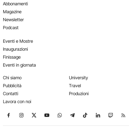
Abbonamenti
Magazine
Newsletter
Podcast
Eventi e Mostre
Inaugurazioni
Finissage
Eventi in giornata
Chi siamo
University
Pubblicità
Travel
Contatti
Produzioni
Lavora con noi
Seguici su Facebook
Seguici su Instagram
Seguici su X
Seguici su YouTube
Seguici su WhatsApp
Seguici su Telegram
Seguici su TikTok
Seguici su Link
Seguici su
Segui