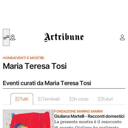
Artribune
HOME
›
EVENTI E MOSTRE
Maria Teresa Tosi
Eventi curati da Maria Teresa Tosi
Tutti
Terminati
In corso
Futuri
FONDAZIONE MARINO MARINI
Giuliana Martelli - Racconti domestici
La presente mostra è il resoconto
di quanto Giuliana ha realizzato