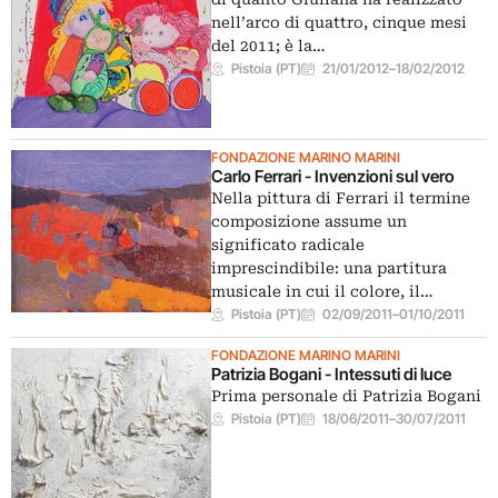
nell’arco di quattro, cinque mesi
del 2011; è la…
Pistoia (PT)
21/01/2012
–
18/02/2012
FONDAZIONE MARINO MARINI
Carlo Ferrari - Invenzioni sul vero
Nella pittura di Ferrari il termine
composizione assume un
significato radicale
imprescindibile: una partitura
musicale in cui il colore, il…
Pistoia (PT)
02/09/2011
–
01/10/2011
FONDAZIONE MARINO MARINI
Patrizia Bogani - Intessuti di luce
Prima personale di Patrizia Bogani
Pistoia (PT)
18/06/2011
–
30/07/2011