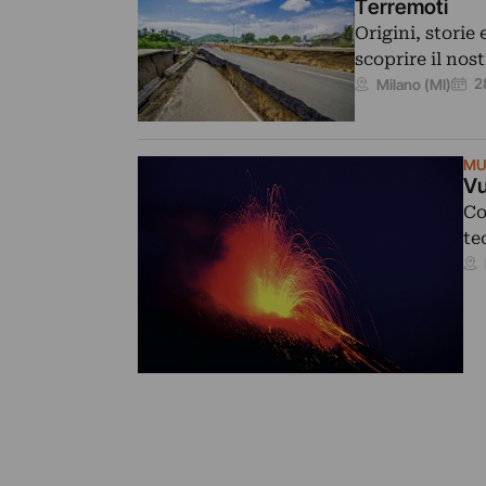
Terremoti
Origini, storie
scoprire il nos
2
Milano (MI)
MU
Vu
Co
te