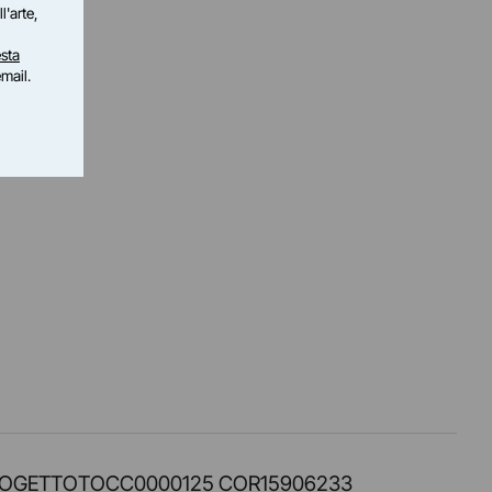
l'arte,
sta
email.
PROT. PROGETTOTOCC0000125 COR15906233