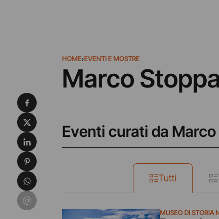
HOME
›
EVENTI E MOSTRE
Marco Stoppa
Condividi su Facebook
Condividi su X
Eventi curati da Marco
Condividi su LinkedIn
Condividi su Pinterest
Condividi su WhatsApp
Tutti
Condividi su Email
MUSEO DI STORIA 