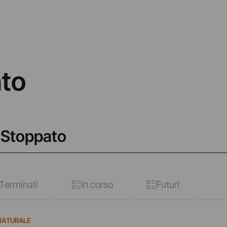
to
 Stoppato
Terminati
In corso
Futuri
NATURALE