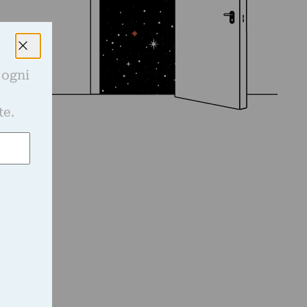
 ogni
e
te.