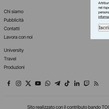
Artribun
nel ris
Chi siamo
personal
informa
Pubblicità
Iscri
Contatti
Lavora con noi
University
Travel
Produzioni
Seguici su Facebook
Seguici su Instagram
Seguici su X
Seguici su YouTube
Seguici su WhatsApp
Seguici su Telegr
Seguici su TikT
Seguici su L
Seguici 
Segui
Sito realizzato con il contributo band