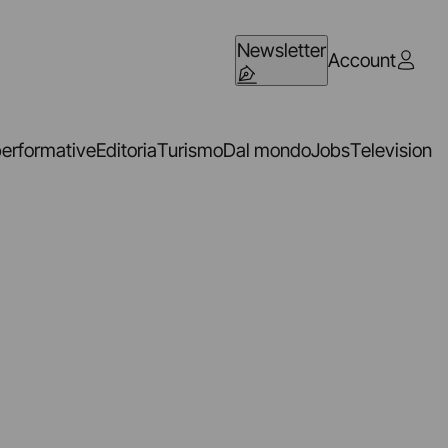
Newsletter
Account
performative
Editoria
Turismo
Dal mondo
Jobs
Television