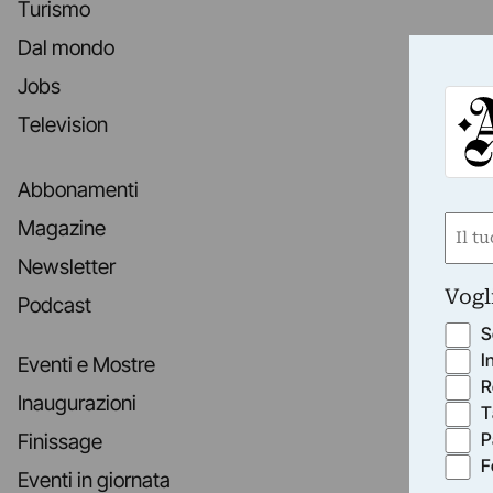
Turismo
Dal mondo
Jobs
Television
Abbonamenti
Nom
Magazine
(Obbli
Newsletter
Nome
Vogl
Podcast
S
I
Eventi e Mostre
R
Inaugurazioni
T
P
Finissage
F
Eventi in giornata