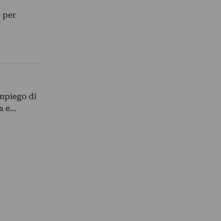
e per
impiego di
a e…