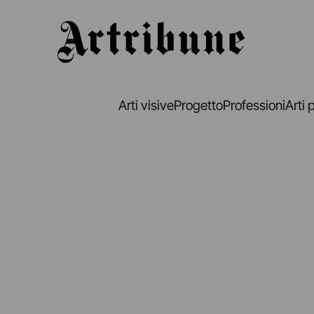
Artribune
Arti visive
Progetto
Professioni
Arti 