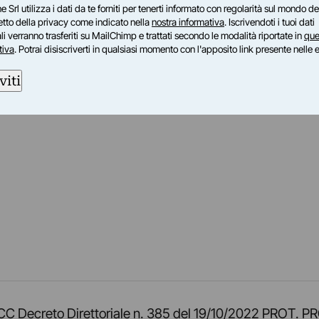
e Srl utilizza i dati da te forniti per tenerti informato con regolarità sul mondo del
petto della privacy come indicato nella
nostra informativa
. Iscrivendoti i tuoi dati
i verranno trasferiti su MailChimp e trattati secondo le modalità riportate in
que
tiva
. Potrai disiscriverti in qualsiasi momento con l'apposito link presente nelle 
viti
am
ok
inkedIn
su Twitch
ci su Rss
o TOCC Decreto Direttoriale n. 385 del 19/10/2022 