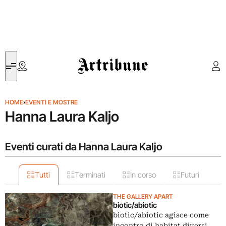
Artribune
HOME
›
EVENTI E MOSTRE
Hanna Laura Kaljo
Eventi curati da Hanna Laura Kaljo
Tutti
Terminati
In corso
Futuri
THE GALLERY APART
biotic/abiotic
biotic/abiotic agisce come
incontro di habitat diversi.