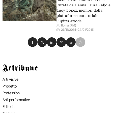
Curata da Hanna Laura Kaljo e
Lucy Lopez, membri della
piattaforma curatoriale
JupiterWoods…
Roma (RM)
26/11/2014
–
24/01/2015
Condividi su Facebook
Condividi su X
Condividi su LinkedIn
Condividi su Pinterest
Condividi su WhatsApp
Condividi su Email
Artribune
Arti visive
Progetto
Professioni
Arti performative
Editoria