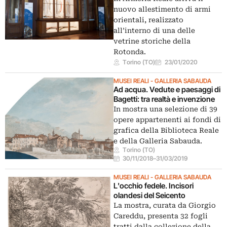
nuovo allestimento di armi
orientali, realizzato
all’interno di una delle
vetrine storiche della
Rotonda.
Torino (TO)
23/01/2020
MUSEI REALI - GALLERIA SABAUDA
Ad acqua. Vedute e paesaggi di
Bagetti: tra realtà e invenzione
In mostra una selezione di 39
opere appartenenti ai fondi di
grafica della Biblioteca Reale
e della Galleria Sabauda.
Torino (TO)
30/11/2018
–
31/03/2019
MUSEI REALI - GALLERIA SABAUDA
L'occhio fedele. Incisori
olandesi del Seicento
La mostra, curata da Giorgio
Careddu, presenta 32 fogli
tratti dalla collezione della