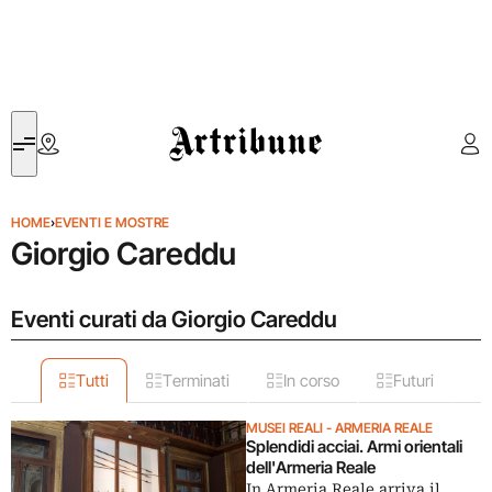
Artribune
HOME
›
EVENTI E MOSTRE
Giorgio Careddu
Eventi curati da Giorgio Careddu
Tutti
Terminati
In corso
Futuri
MUSEI REALI - ARMERIA REALE
Splendidi acciai. Armi orientali
dell'Armeria Reale
In Armeria Reale arriva il