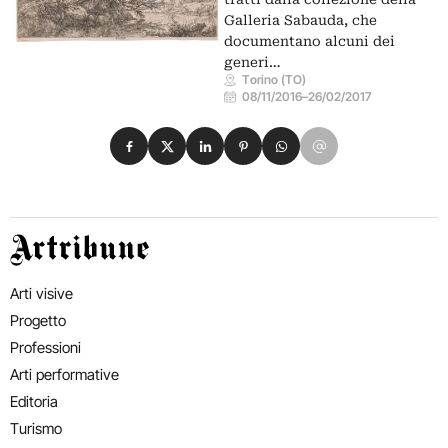
Galleria Sabauda, che
documentano alcuni dei
generi…
Torino (TO)
08/11/2016
–
26/02/2017
Condividi su Facebook
Condividi su X
Condividi su LinkedIn
Condividi su Pinterest
Condividi su WhatsApp
Condividi su Email
Artribune
Arti visive
Progetto
Professioni
Arti performative
Editoria
Turismo