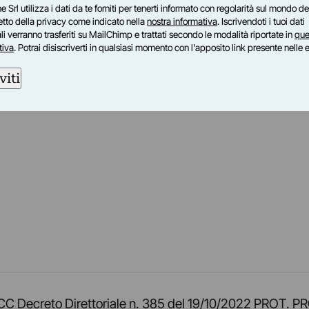
e Srl utilizza i dati da te forniti per tenerti informato con regolarità sul mondo del
petto della privacy come indicato nella
nostra informativa
. Iscrivendoti i tuoi dati
i verranno trasferiti su MailChimp e trattati secondo le modalità riportate in
que
tiva
. Potrai disiscriverti in qualsiasi momento con l'apposito link presente nelle 
viti
am
ok
inkedIn
su Twitch
ci su Rss
o TOCC Decreto Direttoriale n. 385 del 19/10/2022 