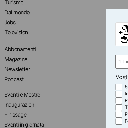
Turismo
Dal mondo
Jobs
Television
Abbonamenti
Nom
Magazine
(Obbli
Newsletter
Nome
Vogl
Podcast
S
I
Eventi e Mostre
R
Inaugurazioni
T
P
Finissage
F
Eventi in giornata