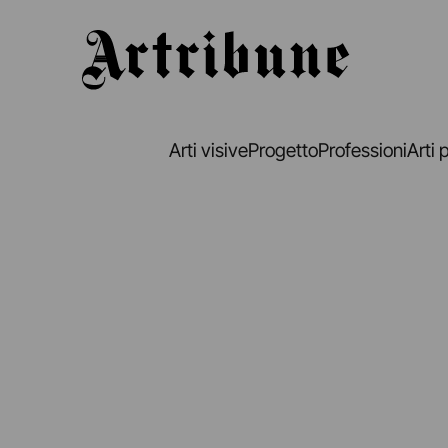
Artribune
Arti visive
Progetto
Professioni
Arti 