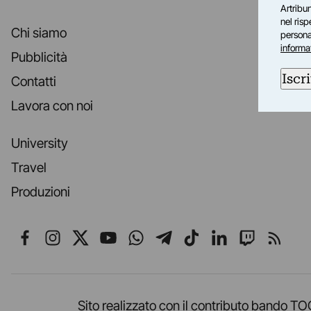
Artribun
nel ris
Chi siamo
personal
informa
Pubblicità
Iscri
Contatti
Lavora con noi
University
Travel
Produzioni
Seguici su Facebook
Seguici su Instagram
Seguici su X
Seguici su YouTube
Seguici su WhatsApp
Seguici su Telegr
Seguici su TikT
Seguici su L
Seguici 
Segui
Sito realizzato con il contributo band