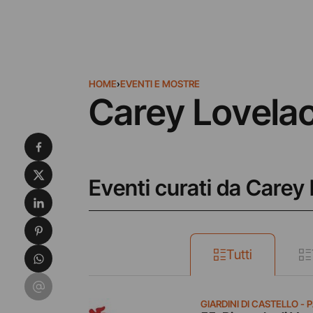
HOME
›
EVENTI E MOSTRE
Carey Lovela
Condividi su Facebook
Condividi su X
Eventi curati da Carey
Condividi su LinkedIn
Condividi su Pinterest
Condividi su WhatsApp
Tutti
Condividi su Email
GIARDINI DI CASTELLO -