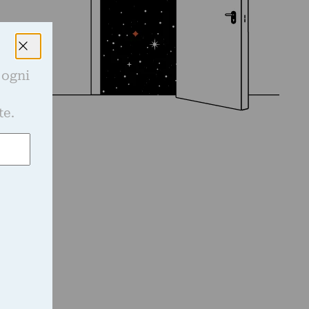
 ogni
e
te.