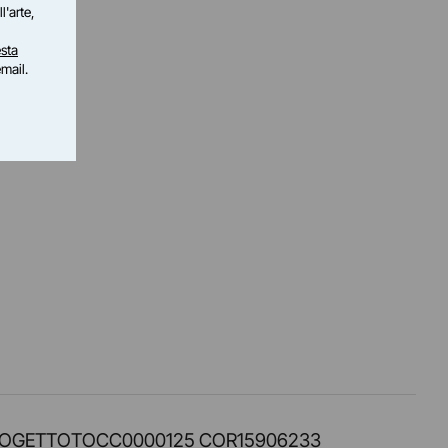
l'arte,
sta
email.
PROT. PROGETTOTOCC0000125 COR15906233