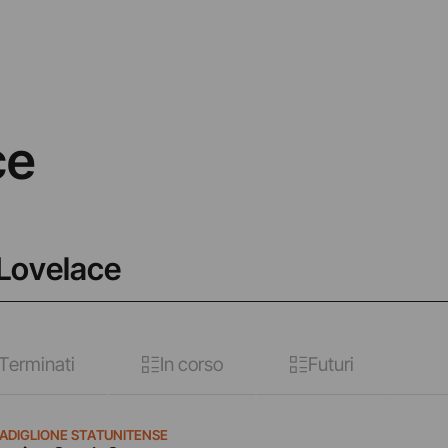
ce
 Lovelace
Terminati
In corso
Futuri
 PADIGLIONE STATUNITENSE