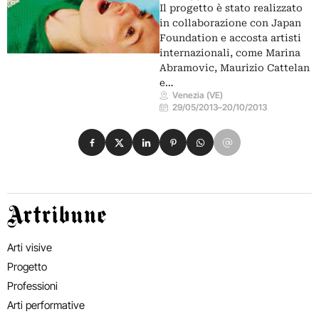
Il progetto è stato realizzato
in collaborazione con Japan
Foundation e accosta artisti
internazionali, come Marina
Abramovic, Maurizio Cattelan
e…
Venezia (VE)
29/05/2013
–
20/10/2013
Condividi su Facebook
Condividi su X
Condividi su LinkedIn
Condividi su Pinterest
Condividi su WhatsApp
Condividi su Email
Artribune
Arti visive
Progetto
Professioni
Arti performative