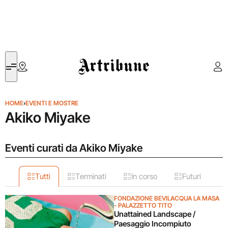
Artribune
HOME
›
EVENTI E MOSTRE
Akiko Miyake
Eventi curati da Akiko Miyake
Tutti
Terminati
In corso
Futuri
FONDAZIONE BEVILACQUA LA MASA
- PALAZZETTO TITO
Unattained Landscape /
Paesaggio Incompiuto