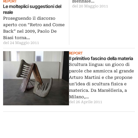
Biennale…
REPORT
Le molteplici suggestioni del
del 20 Maggio 2011
reale
Proseguendo il discorso
aperto con “Retro and Come
Back” nel 2009, Paolo De
Biasi torna…
del 24 Maggio 2011
REPORT
Il primitivo fascino della materia
Scultura lingua: un gioco di
parole che ammicca al grande
Arturo Martini e che propone
un’idea di scultura fisica e
materica. Da Marsèlleria, a
Milano,…
del 26 Aprile 2011