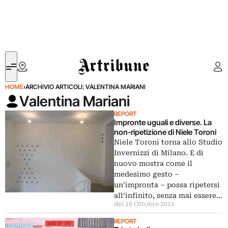
Artribune
HOME
›
ARCHIVIO ARTICOLI: VALENTINA MARIANI
Valentina Mariani
REPORT
Impronte uguali e diverse. La
non-ripetizione di Niele Toroni
Niele Toroni torna allo Studio
Invernizzi di Milano. E di
nuovo mostra come il
medesimo gesto –
un’impronta – possa ripetersi
all’infinito, senza mai essere…
del 18 Ottobre 2011
REPORT