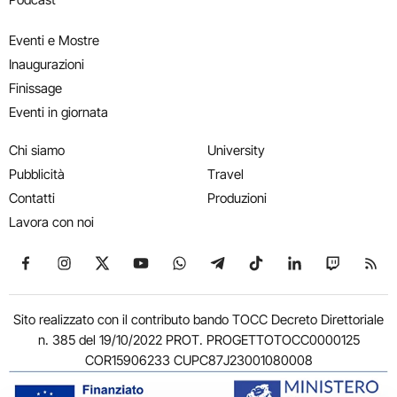
Eventi e Mostre
Inaugurazioni
Finissage
Eventi in giornata
Chi siamo
University
Pubblicità
Travel
Contatti
Produzioni
Lavora con noi
Seguici su Facebook
Seguici su Instagram
Seguici su X
Seguici su YouTube
Seguici su WhatsApp
Seguici su Telegram
Seguici su TikTok
Seguici su Link
Seguici su
Segui
Sito realizzato con il contributo bando TOCC Decreto Direttoriale
n. 385 del 19/10/2022 PROT. PROGETTOTOCC0000125
COR15906233 CUPC87J23001080008