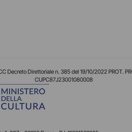
am
ok
inkedIn
su Twitch
ci su Rss
o TOCC Decreto Direttoriale n. 385 del 19/10/2022 
CUPC87J23001080008