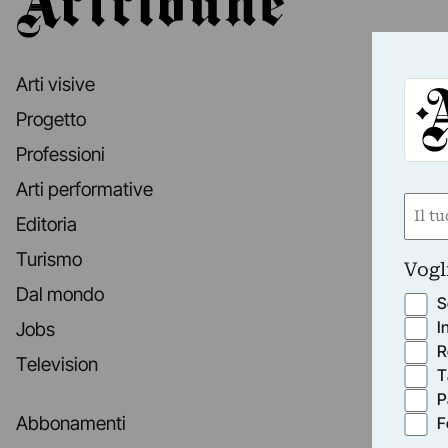
Arti visive
Progetto
Professioni
Arti performative
Nom
Editoria
(Requ
First
Turismo
Vogl
Dal mondo
S
I
Jobs
R
Television
T
P
Abbonamenti
F