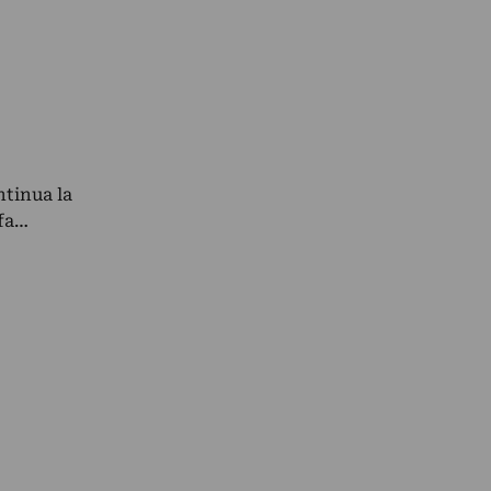
ntinua la
 fa…