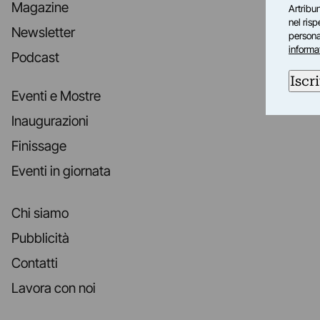
Magazine
Artribun
nel ris
Newsletter
personal
informa
Podcast
Iscri
Eventi e Mostre
Inaugurazioni
Finissage
Eventi in giornata
Chi siamo
Pubblicità
Contatti
Lavora con noi