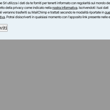
e Srl utilizza i dati da te forniti per tenerti informato con regolarità sul mondo del
petto della privacy come indicato nella
nostra informativa
. Iscrivendoti i tuoi dati
i verranno trasferiti su MailChimp e trattati secondo le modalità riportate in
que
tiva
. Potrai disiscriverti in qualsiasi momento con l'apposito link presente nelle 
viti