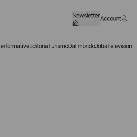
Newsletter
Account
performative
Editoria
Turismo
Dal mondo
Jobs
Television