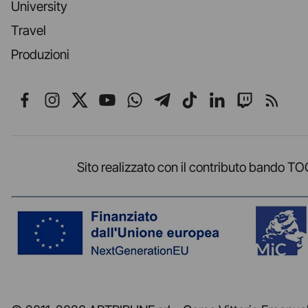
University
Travel
Produzioni
Seguici su Facebook
Seguici su Instagram
Seguici su X
Seguici su YouTube
Seguici su WhatsApp
Seguici su Telegr
Seguici su TikT
Seguici su L
Seguici 
Segui
Sito realizzato con il contributo band