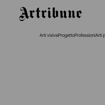
Artribune
Arti visive
Progetto
Professioni
Arti 