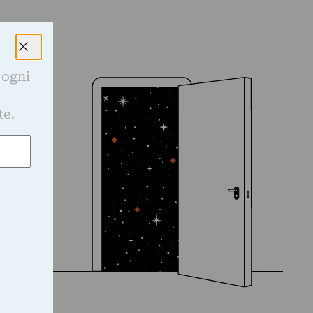
 ogni
e
te.