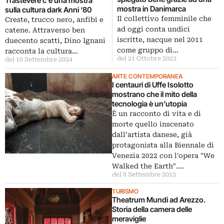
Trastevere c’è una mostra
mostra in Danimarca
sulla cultura dark Anni ‘80
Il collettivo femminile che
Creste, trucco nero, anfibi e
ad oggi conta undici
catene. Attraverso ben
iscritte, nacque nel 2011
duecento scatti, Dino Ignani
come gruppo di…
racconta la cultura…
del 21 Ottobre 2023
del 10 Settembre 2024
ARTE CONTEMPORANEA
I centauri di Uffe Isolotto
mostrano che il mito della
tecnologia è un’utopia
È un racconto di vita e di
morte quello inscenato
dall’artista danese, già
protagonista alla Biennale di
Venezia 2022 con l'opera "We
Walked the Earth".…
del 8 Settembre 2023
TURISMO
Theatrum Mundi ad Arezzo.
Storia della camera delle
meraviglie