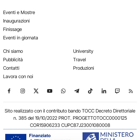
Eventi e Mostre
Inaugurazioni
Finissage
Eventi in giornata
Chi siamo
University
Pubblicità
Travel
Contatti
Produzioni
Lavora con noi
Seguici su Facebook
Seguici su Instagram
Seguici su X
Seguici su YouTube
Seguici su WhatsApp
Seguici su Telegram
Seguici su TikTok
Seguici su Link
Seguici su
Segui
Sito realizzato con il contributo bando TOCC Decreto Direttoriale
n. 385 del 19/10/2022 PROT. PROGETTOTOCC0000125
COR15906233 CUPC87J23001080008