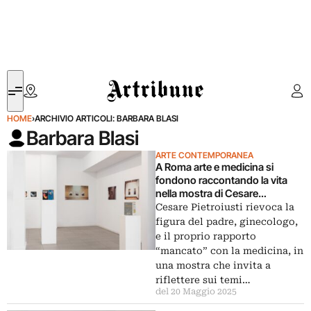
Artribune
HOME
›
ARCHIVIO ARTICOLI: BARBARA BLASI
Barbara Blasi
ARTE CONTEMPORANEA
A Roma arte e medicina si
fondono raccontando la vita
nella mostra di Cesare
Pietroiusti
Cesare Pietroiusti rievoca la
figura del padre, ginecologo,
e il proprio rapporto
“mancato” con la medicina, in
una mostra che invita a
riflettere sui temi…
del 20 Maggio 2025