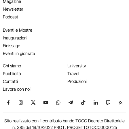
Magazine
Newsletter
Podcast
Eventi e Mostre
Inaugurazioni
Finissage
Eventi in giornata
Chi siamo
University
Pubblicità
Travel
Contatti
Produzioni
Lavora con noi
Seguici su Facebook
Seguici su Instagram
Seguici su X
Seguici su YouTube
Seguici su WhatsApp
Seguici su Telegram
Seguici su TikTok
Seguici su Link
Seguici su
Segui
Sito realizzato con il contributo bando TOCC Decreto Direttoriale
n. 385 del 19/10/2022 PROT. PROGETTOTOCC0000125