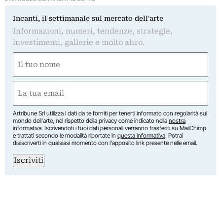
Incanti, il settimanale sul mercato dell'arte
Informazioni, numeri, tendenze, strategie,
investimenti, gallerie e molto altro.
Nome
(Required)
First
Email
(Required)
Artribune Srl utilizza i dati da te forniti per tenerti informato con regolarità sul
mondo dell'arte, nel rispetto della privacy come indicato nella
nostra
informativa
. Iscrivendoti i tuoi dati personali verranno trasferiti su MailChimp
e trattati secondo le modalità riportate in
questa informativa
. Potrai
disiscriverti in qualsiasi momento con l'apposito link presente nelle email.
Iscriviti