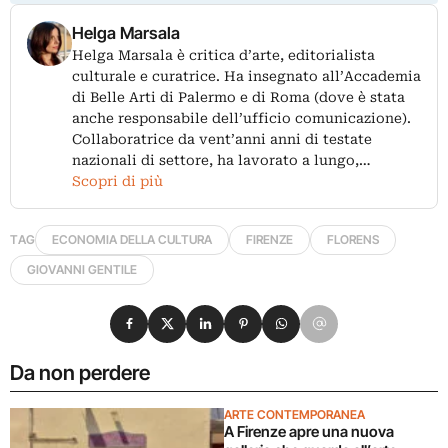
Helga Marsala
Helga Marsala è critica d’arte, editorialista
culturale e curatrice. Ha insegnato all’Accademia
di Belle Arti di Palermo e di Roma (dove è stata
anche responsabile dell’ufficio comunicazione).
Collaboratrice da vent’anni anni di testate
nazionali di settore, ha lavorato a lungo,…
Scopri di più
TAG
ECONOMIA DELLA CULTURA
FIRENZE
FLORENS
GIOVANNI GENTILE
Condividi su Facebook
Condividi su X
Condividi su LinkedIn
Condividi su Pinterest
Condividi su WhatsApp
Condividi su Email
Da non perdere
ARTE CONTEMPORANEA
A Firenze apre una nuova