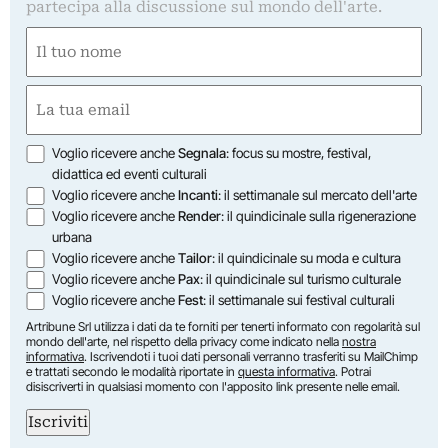
partecipa alla discussione sul mondo dell'arte.
Nome
(Required)
First
Email
(Required)
Opzioni
Voglio ricevere anche
Segnala
: focus su mostre, festival,
didattica ed eventi culturali
Voglio ricevere anche
Incanti
: il settimanale sul mercato dell'arte
Voglio ricevere anche
Render
: il quindicinale sulla rigenerazione
urbana
Voglio ricevere anche
Tailor
: il quindicinale su moda e cultura
Voglio ricevere anche
Pax
: il quindicinale sul turismo culturale
Voglio ricevere anche
Fest
: il settimanale sui festival culturali
Artribune Srl utilizza i dati da te forniti per tenerti informato con regolarità sul
mondo dell'arte, nel rispetto della privacy come indicato nella
nostra
informativa
. Iscrivendoti i tuoi dati personali verranno trasferiti su MailChimp
e trattati secondo le modalità riportate in
questa informativa
. Potrai
disiscriverti in qualsiasi momento con l'apposito link presente nelle email.
Iscriviti