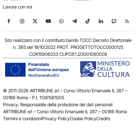
Lavora con noi
Seguici su Facebook
Seguici su Instagram
Seguici su X
Seguici su YouTube
Seguici su WhatsApp
Seguici su Telegram
Seguici su TikTok
Seguici su Link
Seguici su
Segui
Sito realizzato con il contributo bando TOCC Decreto Direttoriale
n. 385 del 19/10/2022 PROT. PROGETTOTOCC0000125
COR15906233 CUPC87J23001080008
© 2011-2026 ARTRIBUNE srl – Corso Vittorio Emanuele II, 287 –
00186 Roma - P.I. 11381581005
Privacy: Responsabile della protezione dei dati personali
ARTRIBUNE srl – Corso Vittorio Emanuele II, 287 – 00186 Roma
Termini e condizioni
Privacy Policy
Cookie Policy
Credits