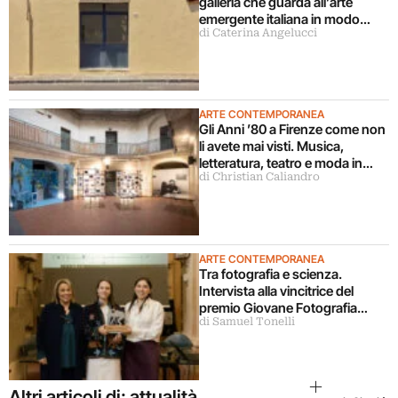
galleria che guarda all’arte
emergente italiana in modo
di Caterina Angelucci
decentrato
ARTE CONTEMPORANEA
Gli Anni ’80 a Firenze come non
li avete mai visti. Musica,
letteratura, teatro e moda in
di Christian Caliandro
mostra
ARTE CONTEMPORANEA
Tra fotografia e scienza.
Intervista alla vincitrice del
premio Giovane Fotografia
di Samuel Tonelli
Italiana 2026
Altri articoli di: attualità