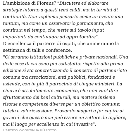
L’ambizione di Florens? “
Discutere ed elaborare
strategie intorno a questi temi caldi, ma in termini di
continuità. Non vogliamo pensarlo come un evento una
tantum, ma come un osservatorio permanente, che
continua nel tempo, che mette sul tavolo input
importanti da continuare ad approfondire
”.
D’eccellenza il parterre di ospiti, che animeranno la
settimana di talk e conferenze.
“
Ci saranno istituzioni pubbliche e private nazionali. Una
delle cose di cui sono più sodisfatto: rispetto alla prima
edizione si sta concretizzando il concetto di partenariato
comune tra associazioni, enti pubblici, fondazioni e
aziende, con in più il patrocinio di cinque ministeri. La
chiave è assolutamente economica, che non vuol dire
sfruttamento dei beni culturali, ma mettere insieme
risorse e competenze diverse per un obiettivo comune:
tutela e valorizzazione. Provando magari a far capire ai
governi che questo non può essere un settore da tagliare,
ma il luogo per eccellenza in cui investire
”.
L'ARTICOLO CONTINUA PIÙ SOTTO